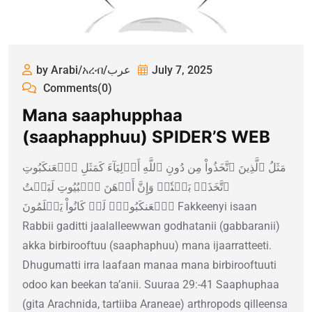
by Arabi/አረብ/عرب
July 7, 2025
Comments(0)
Mana saaphupphaa
(saaphapphuu) SPIDER’S WEB
مَثَلُ ٱلَّذِينَ ٱتَّخَذُواْ مِن دُونِ ٱللَّهِ أَوۡلِيَآءَ كَمَثَلِ ٱلۡعَنكَبُوتِ
ٱتَّخَذَتۡ بَيۡتٗاۖ وَإِنَّ أَوۡهَنَ ٱلۡبُيُوتِ لَبَيۡتُ
ٱلۡعَنكَبُوتِۚ لَوۡ كَانُواْ يَعۡلَمُونَ Fakkeenyi isaan
Rabbii gaditti jaalalleewwan godhatanii (gabbaranii)
akka birbirooftuu (saaphaphuu) mana ijaarratteeti.
Dhugumatti irra laafaan manaa mana birbirooftuuti
odoo kan beekan ta’anii. Suuraa 29:-41 Saaphuphaa
(gita Arachnida, tartiiba Araneae) arthropods qilleensa