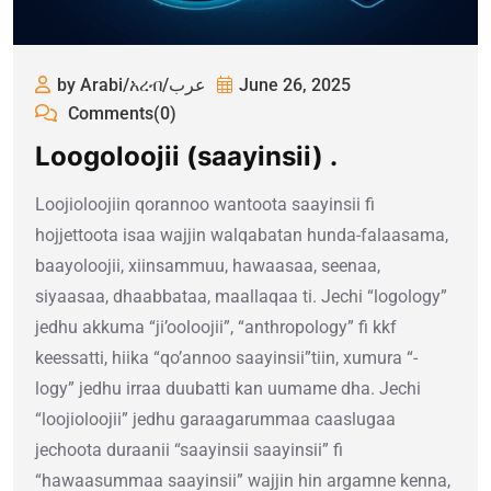
by Arabi/አረብ/عرب
June 26, 2025
Comments(0)
Loogoloojii (saayinsii) .
Loojioloojiin qorannoo wantoota saayinsii fi
hojjettoota isaa wajjin walqabatan hunda-falaasama,
baayoloojii, xiinsammuu, hawaasaa, seenaa,
siyaasaa, dhaabbataa, maallaqaa ti. Jechi “logology”
jedhu akkuma “ji’ooloojii”, “anthropology” fi kkf
keessatti, hiika “qo’annoo saayinsii”tiin, xumura “-
logy” jedhu irraa duubatti kan uumame dha. Jechi
“loojioloojii” jedhu garaagarummaa caaslugaa
jechoota duraanii “saayinsii saayinsii” fi
“hawaasummaa saayinsii” wajjin hin argamne kenna,