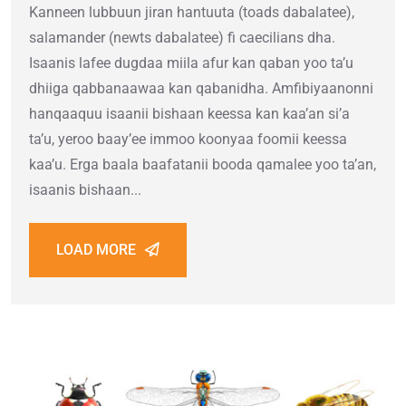
Kanneen lubbuun jiran hantuuta (toads dabalatee),
salamander (newts dabalatee) fi caecilians dha.
Isaanis lafee dugdaa miila afur kan qaban yoo ta’u
dhiiga qabbanaawaa kan qabanidha. Amfibiyaanonni
hanqaaquu isaanii bishaan keessa kan kaaʼan siʼa
taʼu, yeroo baayʼee immoo koonyaa foomii keessa
kaaʼu. Erga baala baafatanii booda qamalee yoo ta’an,
isaanis bishaan...
LOAD MORE