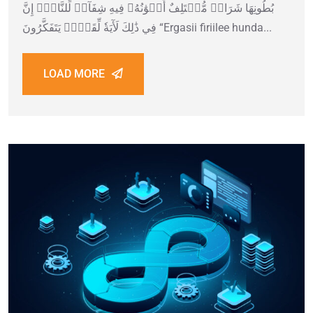
بُطُونِهَا شَرَابٞ مُّخۡتَلِفٌ أَلۡوَٰنُهُۥ فِيهِ شِفَآءٞ لِّلنَّاسِۚ إِنَّ
فِي ذَٰلِكَ لَأٓيَةٗ لِّقَوۡمٖ يَتَفَكَّرُونَ “Ergasii firiilee hunda...
LOAD MORE