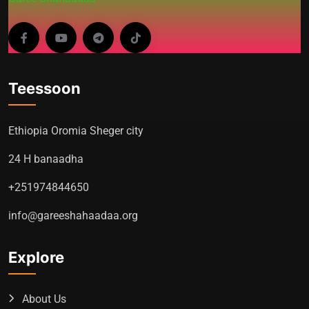
Teessoon
Ethiopia Oromia Sheger city
24 H banaadha
+251974844650
info@gareeshahaadaa.org
Explore
About Us