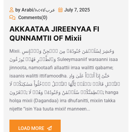
by Arabi/አረብ/عرب
July 7, 2025
Comments(0)
AKKAATAA JIREENYAA FI
QUNNAMTII OF Mixii
Mixii. وَحُشِرَ لِسُلَيۡمَٰنَ جُنُودُهُۥ مِنَ ٱلۡجِنِّ وَٱلۡإِنسِ
وَٱلطَّيۡرِ فَهُمۡ يُوزَعُونَ Suleeymaaniif waraanni isaa
jinnoota, namootaafi allaattii irraa walitti qabame;
isaanis walitti ittifamoodha. حَتَّىٰٓ إِذَآ أَتَوۡاْ عَلَىٰ وَادِ
ٱلنَّمۡلِ قَالَتۡ نَمۡلَةٞ يَٰٓأَيُّهَا ٱلنَّمۡلُ ٱدۡخُلُواْ مَسَٰكِنَكُمۡ لَا
يَحۡطِمَنَّكُمۡ سُلَيۡمَٰنُ وَجُنُودُهُۥ وَهُمۡ لَا يَشۡعُرُونَ hanga
holqa mixii (Dagandaa) irra dhufanitti, mixiin takka
nijette “isin Yaa tuuta mixii! manneen...
LOAD MORE