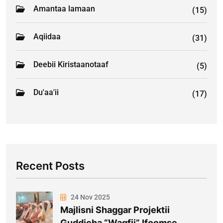
Amantaa lamaan
(15)
Aqiidaa
(31)
Deebii Kiristaanotaaf
(5)
Du'aa'ii
(17)
Recent Posts
24 Nov 2025
Majlisni Shaggar Projektii
Guddicha “Waqfii” Ifoomse