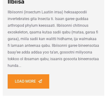
Ilbiisa
Ilbiisonni (insectum Laatiin irraa) heksaapoodii
invertebrates gita Insecta ti. Isaan garee guddaa
arthropod phylum keessaati. Ilbiisonni chitinous
exoskeleton, qaama kutaa sadii qabu (mataa, garaa fi
garaa), miila sadii kan walitti hidhame, ija walmakaa
fi lamaan anteenaa qabu. Ilbiisonni garee bineensotaa
baay’ee adda addaa yoo ta’an, gosootni miliyoona
tokkoo ol ibsaman qabu; isaanis gosoota bineensotaa
hunda...
LOAD MORE