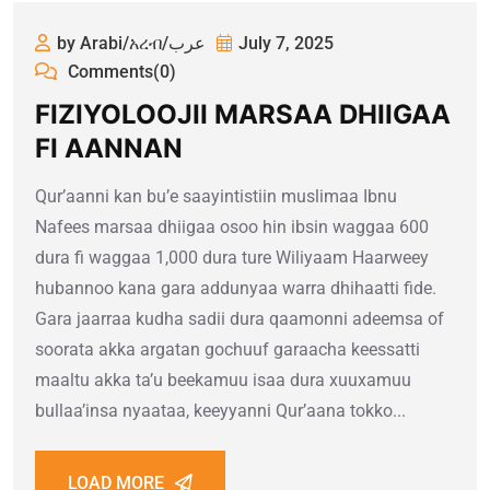
by Arabi/አረብ/عرب
July 7, 2025
Comments(0)
FIZIYOLOOJII MARSAA DHIIGAA
FI AANNAN
Qur’aanni kan bu’e saayintistiin muslimaa Ibnu
Nafees marsaa dhiigaa osoo hin ibsin waggaa 600
dura fi waggaa 1,000 dura ture Wiliyaam Haarweey
hubannoo kana gara addunyaa warra dhihaatti fide.
Gara jaarraa kudha sadii dura qaamonni adeemsa of
soorata akka argatan gochuuf garaacha keessatti
maaltu akka ta’u beekamuu isaa dura xuuxamuu
bullaa’insa nyaataa, keeyyanni Qur’aana tokko...
LOAD MORE