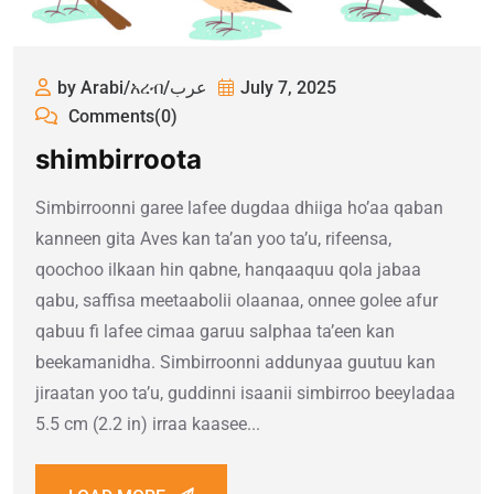
by Arabi/አረብ/عرب
July 7, 2025
Comments(0)
shimbirroota
Simbirroonni garee lafee dugdaa dhiiga ho’aa qaban
kanneen gita Aves kan ta’an yoo ta’u, rifeensa,
qoochoo ilkaan hin qabne, hanqaaquu qola jabaa
qabu, saffisa meetaabolii olaanaa, onnee golee afur
qabuu fi lafee cimaa garuu salphaa ta’een kan
beekamanidha. Simbirroonni addunyaa guutuu kan
jiraatan yoo ta’u, guddinni isaanii simbirroo beeyladaa
5.5 cm (2.2 in) irraa kaasee...