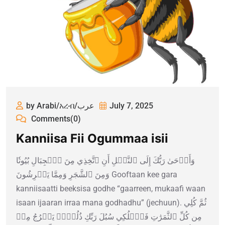
by Arabi/አረብ/عرب
July 7, 2025
Comments(0)
Kanniisa Fii Ogummaa isii
وَأَوۡحَىٰ رَبُّكَ إِلَى ٱلنَّحۡلِ أَنِ ٱتَّخِذِي مِنَ ٱلۡجِبَالِ بُيُوتٗا
وَمِنَ ٱلشَّجَرِ وَمِمَّا يَعۡرِشُونَ Gooftaan kee gara
kanniisaatti beeksisa godhe “gaarreen, mukaafi waan
isaan ijaaran irraa mana godhadhu” (jechuun). ثُمَّ كُلِي
مِن كُلِّ ٱلثَّمَرَٰتِ فَٱسۡلُكِي سُبُلَ رَبِّكِ ذُلُلٗاۚ يَخۡرُجُ مِنۢ