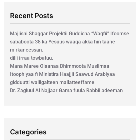
Recent Posts
Majlisni Shaggar Projektii Guddicha “Waqfii” Ifoomse
sababoota 38 ka Yesuus waaqa akka hin taane
mirkaneessan.
dilii irraa towbatuu.
Mana Maree Olaanaa Dhimmoota Muslimaa
Itoophiyaa fi Ministira Haajjii Saawud Arabiyaa
gidduutti waliigalteen mallatteeffame
Dr. Zagluul Al Najjaar Gama fuula Rabbii adeeman
Categories