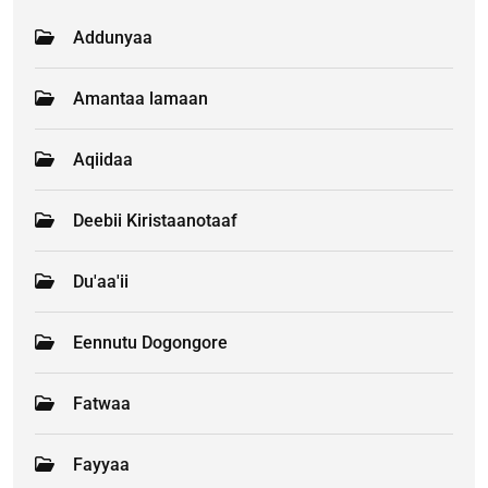
Addunyaa
Amantaa lamaan
Aqiidaa
Deebii Kiristaanotaaf
Du'aa'ii
Eennutu Dogongore
Fatwaa
Fayyaa