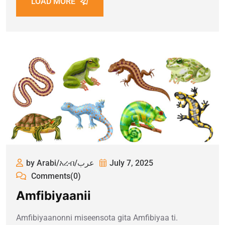
LOAD MORE
by Arabi/አረብ/عرب
July 7, 2025
Comments(0)
Amfibiyaanii
Amfibiyaanonni miseensota gita Amfibiyaa ti.