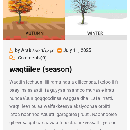
by Arabi/አረብ/عرب
July 11, 2025
Comments(0)
waqtiilee (season)
Waqtiin jechuun jijjiirama haala qilleensaa, ikoloojii fi
baay’ina sa’aatii ifa guyyaa naannoo murtaa’e irratti
hundaa’uun qoqqoodinsa waggaa dha. Lafa irratti,
waqtiileen bu’aa walfakkeenya aksiyoonaa orbiiti
lafaa naannoo Aduutti garagalee jiruuti. Naannoolee
qilleensa qabbanaawaa fi poolaarii keessatti, yeroon