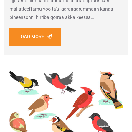
jijjiirama cimina ifa aduu fuula lafaa ga’uun kan
mallatteeffamu yoo ta’u, garaagarummaan kanaa
bineensonni hirriba qorraa akka keessa...
LOAD MORE