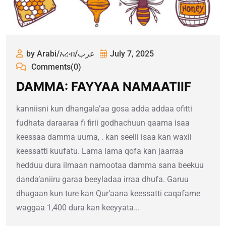
by Arabi/አረብ/عرب
July 7, 2025
Comments(0)
DAMMA: FAYYAA NAMAATIIF
kanniisni kun dhangala’aa gosa adda addaa ofitti
fudhata daraaraa fi firii godhachuun qaama isaa
keessaa damma uuma, . kan seelii isaa kan waxii
keessatti kuufatu. Lama lama qofa kan jaarraa
hedduu dura ilmaan namootaa damma sana beekuu
dandaʼaniiru garaa beeyladaa irraa dhufa. Garuu
dhugaan kun ture kan Qur’aana keessatti caqafame
waggaa 1,400 dura kan keeyyata...