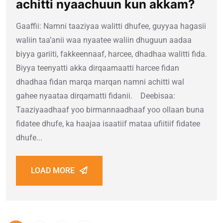
achitti nyaachuun kun akkam?
Gaaffii: Namni taaziyaa walitti dhufee, guyyaa hagasii
waliin taa’anii waa nyaatee waliin dhuguun aadaa
biyya gariiti, fakkeennaaf, harcee, dhadhaa walitti fida.
Biyya teenyatti akka dirqaamaatti harcee fidan
dhadhaa fidan marqa marqan namni achitti wal
gahee nyaataa dirqamatti fidanii. Deebisaa:
Taaziyaadhaaf yoo birmannaadhaaf yoo ollaan buna
fidatee dhufe, ka haajaa isaatiif mataa ufiitiif fidatee
dhufe...
LOAD MORE