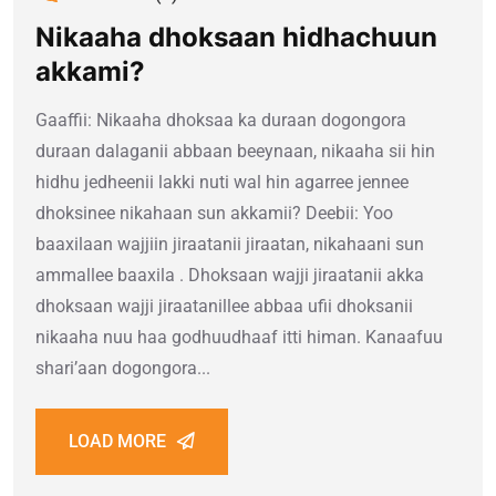
Nikaaha dhoksaan hidhachuun
akkami?
Gaaffii: Nikaaha dhoksaa ka duraan dogongora
duraan dalaganii abbaan beeynaan, nikaaha sii hin
hidhu jedheenii lakki nuti wal hin agarree jennee
dhoksinee nikahaan sun akkamii? Deebii: Yoo
baaxilaan wajjiin jiraatanii jiraatan, nikahaani sun
ammallee baaxila . Dhoksaan wajji jiraatanii akka
dhoksaan wajji jiraatanillee abbaa ufii dhoksanii
nikaaha nuu haa godhuudhaaf itti himan. Kanaafuu
shari’aan dogongora...
LOAD MORE