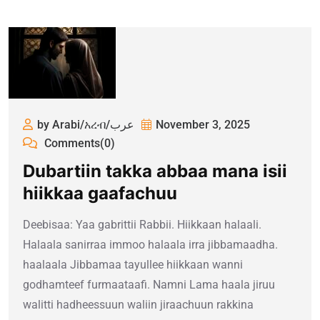
by Arabi/አረብ/عرب
November 3, 2025
Comments(0)
Dubartiin takka abbaa mana isii
hiikkaa gaafachuu
Deebisaa: Yaa gabrittii Rabbii. Hiikkaan halaali.
Halaala sanirraa immoo halaala irra jibbamaadha.
haalaala Jibbamaa tayullee hiikkaan wanni
godhamteef furmaataafi. Namni Lama haala jiruu
walitti hadheessuun waliin jiraachuun rakkina