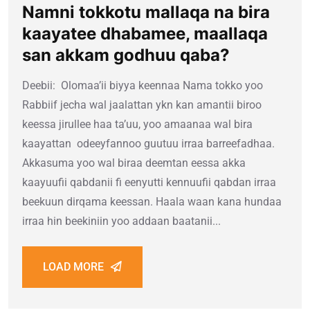
Namni tokkotu mallaqa na bira
kaayatee dhabamee, maallaqa
san akkam godhuu qaba?
Deebii: Olomaa’ii biyya keennaa Nama tokko yoo
Rabbiif jecha wal jaalattan ykn kan amantii biroo
keessa jirullee haa ta’uu, yoo amaanaa wal bira
kaayattan odeeyfannoo guutuu irraa barreefadhaa.
Akkasuma yoo wal biraa deemtan eessa akka
kaayuufii qabdanii fi eenyutti kennuufii qabdan irraa
beekuun dirqama keessan. Haala waan kana hundaa
irraa hin beekiniin yoo addaan baatanii...
LOAD MORE