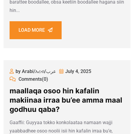
barattee boodallee, obsa keetiin boodallee hagana siin
hin...
LOAD MORE
by Arabi/አረብ/عرب
July 4, 2025
Comments(0)
maallaqa osoo hin kafalin
makiinaa irraa bu’ee amma maal
godhuu qaba?
Gaaffii: Guyyaa tokko konkolaataa namaan wajji
yaabbadhee osoo noolii isii hin kafalin irraa bu’e,