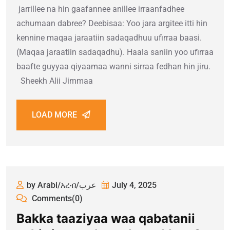
jarrillee na hin gaafannee anillee irraanfadhee
achumaan dabree? Deebisaa: Yoo jara argitee itti hin
kennine maqaa jaraatiin sadaqadhuu ufirraa baasi.
(Maqaa jaraatiin sadaqadhu). Haala saniin yoo ufirraa
baafte guyyaa qiyaamaa wanni sirraa fedhan hin jiru.
Sheekh Alii Jimmaa
LOAD MORE
by Arabi/አረብ/عرب
July 4, 2025
Comments(0)
Bakka taaziyaa waa qabatanii