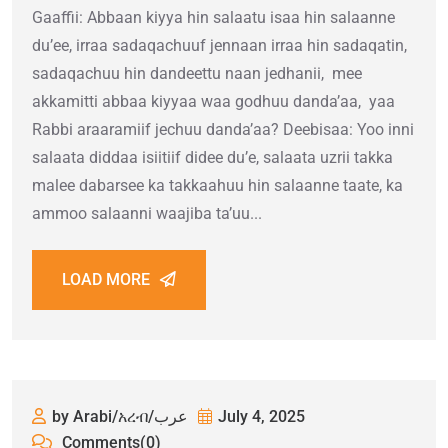
Gaaffii: Abbaan kiyya hin salaatu isaa hin salaanne
du’ee, irraa sadaqachuuf jennaan irraa hin sadaqatin,
sadaqachuu hin dandeettu naan jedhanii, mee
akkamitti abbaa kiyyaa waa godhuu danda’aa, yaa
Rabbi araaramiif jechuu danda’aa? Deebisaa: Yoo inni
salaata diddaa isiitiif didee du’e, salaata uzrii takka
malee dabarsee ka takkaahuu hin salaanne taate, ka
ammoo salaanni waajiba ta’uu...
LOAD MORE
by Arabi/አረብ/عرب
July 4, 2025
Comments(0)