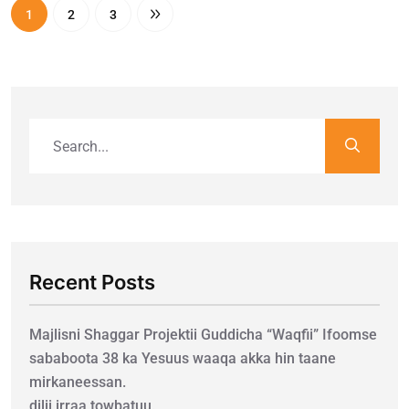
1
2
3
Recent Posts
Majlisni Shaggar Projektii Guddicha “Waqfii” Ifoomse
sababoota 38 ka Yesuus waaqa akka hin taane
mirkaneessan.
dilii irraa towbatuu.