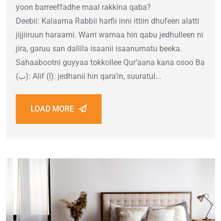
yoon barreeffadhe maal rakkina qaba?
Deebii: Kalaama Rabbii harfii inni ittiin dhufeen alatti
jijjiiruun haraami. Warri wamaa hin qabu jedhulleen ni
jira, garuu san daliila isaanii isaanumatu beeka.
Sahaabootni guyyaa tokkollee Qur’aana kana osoo Ba
(ب): Alif (ا): jedhanii hin qara’in, suuratul...
LOAD MORE