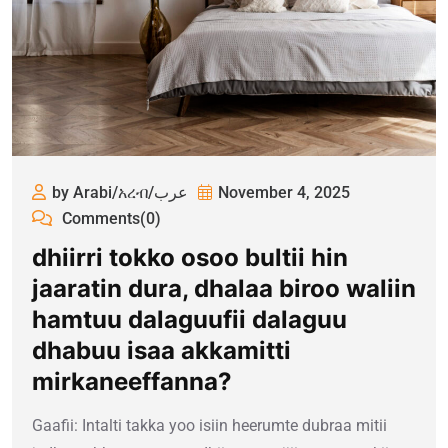
by Arabi/አረብ/عرب
November 4, 2025
Comments(0)
dhiirri tokko osoo bultii hin
jaaratin dura, dhalaa biroo waliin
hamtuu dalaguufii dalaguu
dhabuu isaa akkamitti
mirkaneeffanna?
Gaafii: Intalti takka yoo isiin heerumte dubraa mitii