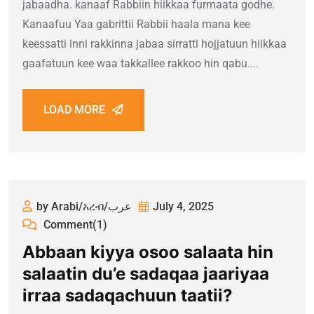
jabaadha. kanaaf Rabbiin hiikkaa furmaata godhe.
Kanaafuu Yaa gabrittii Rabbii haala mana kee
keessatti inni rakkinna jabaa sirratti hojjatuun hiikkaa
gaafatuun kee waa takkallee rakkoo hin qabu....
LOAD MORE
by Arabi/አረብ/عرب
July 4, 2025
Comment(1)
Abbaan kiyya osoo salaata hin
salaatin du’e sadaqaa jaariyaa
irraa sadaqachuun taatii?