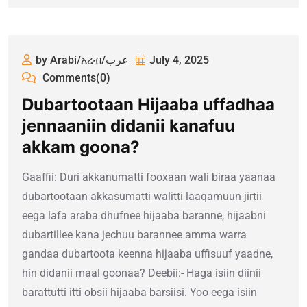
by Arabi/አረብ/عرب
July 4, 2025
Comments(0)
Dubartootaan Hijaaba uffadhaa
jennaaniin didanii kanafuu
akkam goona?
Gaaffii: Duri akkanumatti fooxaan wali biraa yaanaa
dubartootaan akkasumatti walitti laaqamuun jirtii
eega lafa araba dhufnee hijaaba baranne, hijaabni
dubartillee kana jechuu barannee amma warra
gandaa dubartoota keenna hijaaba uffisuuf yaadne,
hin didanii maal goonaa? Deebii:- Haga isiin diinii
barattutti itti obsii hijaaba barsiisi. Yoo eega isiin