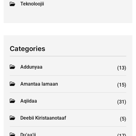
Teknoloojii
Categories
Addunyaa
(13)
Amantaa lamaan
(15)
Aqiidaa
(31)
Deebii Kiristaanotaaf
(5)
Du'aa'ii
(17)