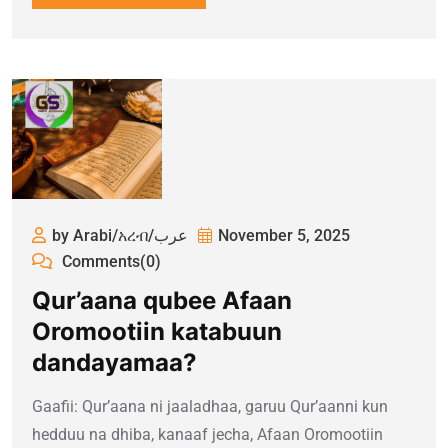
by Arabi/አረብ/عرب
November 5, 2025
Comments(0)
Qur’aana qubee Afaan
Oromootiin katabuun
dandayamaa?
Gaafii: Qur’aana ni jaaladhaa, garuu Qur’aanni kun
hedduu na dhiba, kanaaf jecha, Afaan Oromootiin