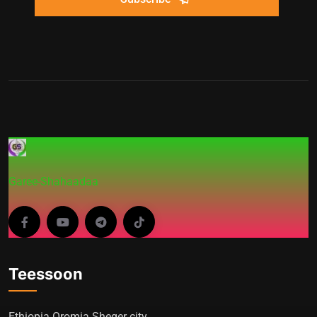
Garee-Shahaadaa
Teessoon
Ethiopia Oromia Sheger city