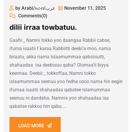
by Arabi/አረብ/عرب
November 11, 2025
Comments(0)
dilii irraa towbatuu.
Gaafii:_ Namni tokko yoo daangaa Rabbii cabse,
ifuma isaatii f karaa Rabbiitti deebi’a moo, nama
biraatu, akka nama Islaamummaa qabsiisutti,
shahaadaa isa deebisuu qaba? Olomaa’ii biyya
keennaa. Deebii:_ tokkoffaa, Namni tokko
islaamummaa seenuu yoo fedhe osoo nama hin eegin
ifumaa isaatii shahaadaa qabatee islamummaa
seenuu ni dandaha. Namnis yoo shahaadaa isa
qabsiise rakkoo hin qabu....
LOAD MORE