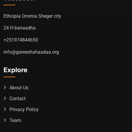
Ethiopia Oromia Sheger city
24 H banaadha
+251974844650
info@gareeshahaadaa.org
Explore
About Us
Contact
Privacy Policy
Team