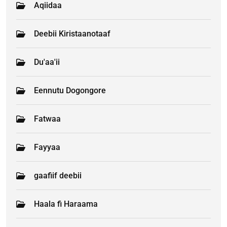
Aqiidaa
Deebii Kiristaanotaaf
Du'aa'ii
Eennutu Dogongore
Fatwaa
Fayyaa
gaafiif deebii
Haala fi Haraama