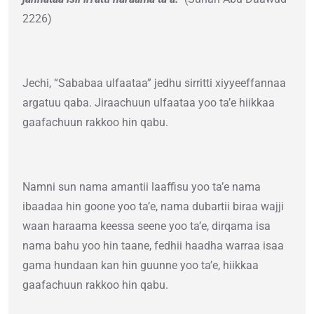
2226)
Jechi, “Sababaa ulfaataa” jedhu sirritti xiyyeeffannaa
argatuu qaba. Jiraachuun ulfaataa yoo ta’e hiikkaa
gaafachuun rakkoo hin qabu.
Namni sun nama amantii laaffisu yoo ta’e nama
ibaadaa hin goone yoo ta’e, nama dubartii biraa wajji
waan haraama keessa seene yoo ta’e, dirqama isa
nama bahu yoo hin taane, fedhii haadha warraa isaa
gama hundaan kan hin guunne yoo ta’e, hiikkaa
gaafachuun rakkoo hin qabu.