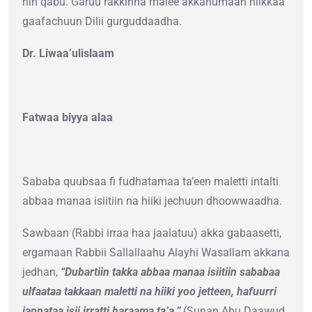
hin qabu. Garuu rakkinna malee akkanumaan hiikkaa
gaafachuun Dilii gurguddaadha.
Dr. Liwaa’ulislaam
Fatwaa biyya alaa
Sababa quubsaa fi fudhatamaa ta’een maletti intalti
abbaa manaa isiitiin na hiiki jechuun dhoowwaadha.
Sawbaan (Rabbi irraa haa jaalatuu) akka gabaasetti,
ergamaan Rabbii Sallallaahu Alayhi Wasallam akkana
jedhan,
“Dubartiin takka abbaa manaa isiitiin sababaa
ulfaataa takkaan maletti na hiiki yoo jetteen, hafuurri
jannataa isii irratti haraama ta’a.”
(Sunan Abu Daawud