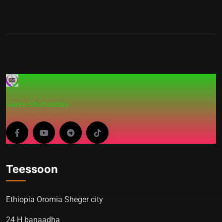
Garee-Shahaadaa
Teessoon
Ethiopia Oromia Sheger city
24 H banaadha