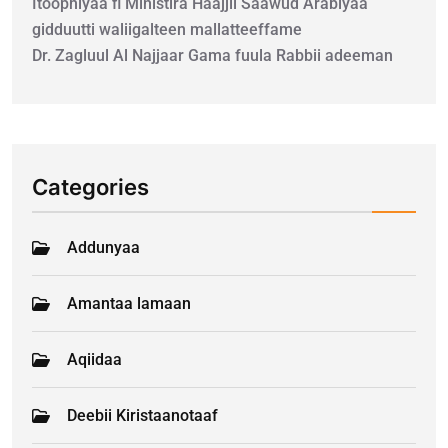
Itoophiyaa fi Ministira Haajjii Saawud Arabiyaa
gidduutti waliigalteen mallatteeffame
Dr. Zagluul Al Najjaar Gama fuula Rabbii adeeman
Categories
Addunyaa
Amantaa lamaan
Aqiidaa
Deebii Kiristaanotaaf