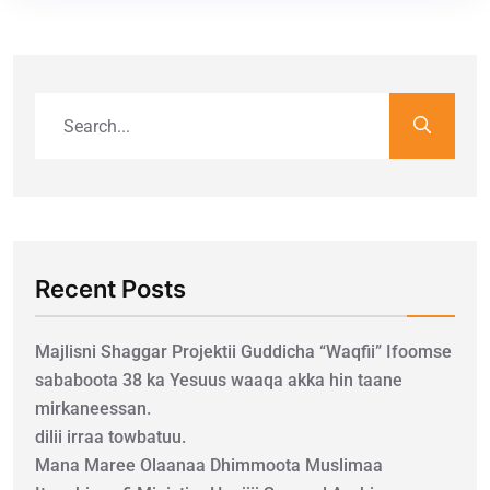
Recent Posts
Majlisni Shaggar Projektii Guddicha “Waqfii” Ifoomse
sababoota 38 ka Yesuus waaqa akka hin taane
mirkaneessan.
dilii irraa towbatuu.
Mana Maree Olaanaa Dhimmoota Muslimaa