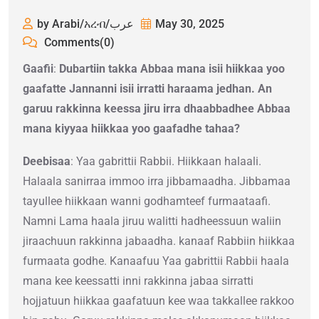
by Arabi/አረብ/عرب
May 30, 2025
Comments(0)
Gaafii
:
Dubartiin takka Abbaa mana isii hiikkaa yoo
gaafatte Jannanni isii irratti haraama jedhan. An
garuu rakkinna keessa jiru irra dhaabbadhee Abbaa
mana kiyyaa hiikkaa yoo gaafadhe tahaa?
Deebisaa
: Yaa gabrittii Rabbii. Hiikkaan halaali.
Halaala sanirraa immoo irra jibbamaadha. Jibbamaa
tayullee hiikkaan wanni godhamteef furmaataafi.
Namni Lama haala jiruu walitti hadheessuun waliin
jiraachuun rakkinna jabaadha. kanaaf Rabbiin hiikkaa
furmaata godhe. Kanaafuu Yaa gabrittii Rabbii haala
mana kee keessatti inni rakkinna jabaa sirratti
hojjatuun hiikkaa gaafatuun kee waa takkallee rakkoo