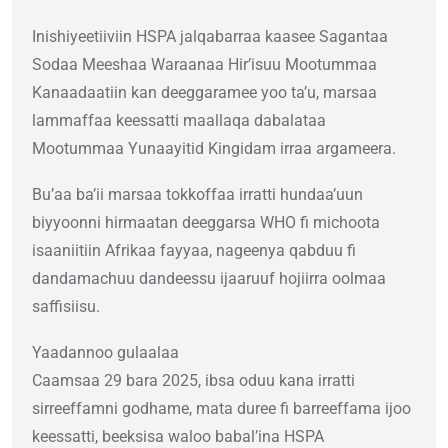
Inishiyeetiiviin HSPA jalqabarraa kaasee Sagantaa
Sodaa Meeshaa Waraanaa Hir’isuu Mootummaa
Kanaadaatiin kan deeggaramee yoo ta’u, marsaa
lammaffaa keessatti maallaqa dabalataa
Mootummaa Yunaayitid Kingidam irraa argameera.
Bu’aa ba’ii marsaa tokkoffaa irratti hundaa’uun
biyyoonni hirmaatan deeggarsa WHO fi michoota
isaaniitiin Afrikaa fayyaa, nageenya qabduu fi
dandamachuu dandeessu ijaaruuf hojiirra oolmaa
saffisiisu.
Yaadannoo gulaalaa
Caamsaa 29 bara 2025, ibsa oduu kana irratti
sirreeffamni godhame, mata duree fi barreeffama ijoo
keessatti, beeksisa waloo babal’ina HSPA