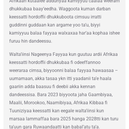
Afrikaan kutaalee addunyaa kamiyyuu caalaa weerarri
dhukkubaa baay’eedha. Waggoota kurnan darban
keessatti hordoffii dhukkuboota cimsuu irratti
guddinni guddaan kan argame yoo ta’u, biyyi
kamiyyuu balaa fayyaa walxaxaa har’aa kophaa ishee
furuu hin dandeessu.
Walta’iinsi Nageenya Fayyaa kun guutuu ardii Afrikaa
keessatti hordoffii dhukkubaa fi odeeffannoo
weeraraa cimsa, biyyoonni balaa fayyaa hawaasaa –
uumamaan, akka tasaa ykn itti yaadanii ta’e haala
gaariin adda baasuu fi deebii akka kennan
dandeessisa. Bara 2023 biyyoota jaha Gaambiyaa,
Maalii, Morookoo, Naamibiyaa, Afrikaa Kibbaa fi
Tuuniziyaa keessatti kan eegale walta’iinsi kun
marsaa lammaffaa bara 2025 hanga 2028tti kan turu
ta’uun gara Ruwaandaatti kan babal’atu ta’a.