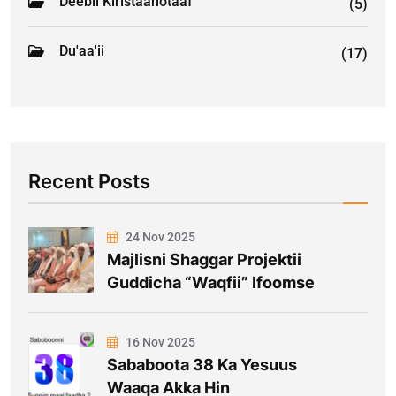
Deebii Kiristaanotaaf
(5)
Du'aa'ii
(17)
Recent Posts
24 Nov 2025
Majlisni Shaggar Projektii
Guddicha “Waqfii” Ifoomse
16 Nov 2025
Sababoota 38 Ka Yesuus
Waaqa Akka Hin