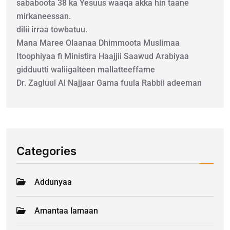
sababoota 38 ka Yesuus waaqa akka hin taane
mirkaneessan.
dilii irraa towbatuu.
Mana Maree Olaanaa Dhimmoota Muslimaa
Itoophiyaa fi Ministira Haajjii Saawud Arabiyaa
gidduutti waliigalteen mallatteeffame
Dr. Zagluul Al Najjaar Gama fuula Rabbii adeeman
Categories
Addunyaa
Amantaa lamaan