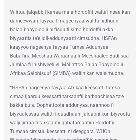
Wiirtuu jalqabbii kanaa mala hordoffii walta’iinsaa kan
dameewwan fayyaa fi nageenyaa walitti hidhuun
balaa baayoloojii hir’isuu fi sirna hordoffii akka
biyyaattis ta’e idil-addunyaatti cimsudha. HSPAn
kaayyoo nageenya fayyaa Tumsa Addunyaa
Babal’ina Meeshaa Waraanaa fi Meeshaalee Badiisaa
Jumlaa fi Inishiyeetiivii Mallattoo Balaa Baayoloojii
Afrikaa Salphisuuf (SIMBA) waliin kan walsimudha.
“HSPAn nageenya fayyaa Afrikaa keessatti tumsa
cimaa ijaaruu keessatti tarkaanfii barbaachisaa ta’e
bakka bu’a. Qophattoota addunyaa, naannoo fi
biyyaalessaa walitti fiduudhaan, jalqabni kun biyyoota
waljijjiirraa fi tarkaanfii qabatamaatiin Hordoffii
Tumsaa cimsuu keessatti ni deeggara. WHOn