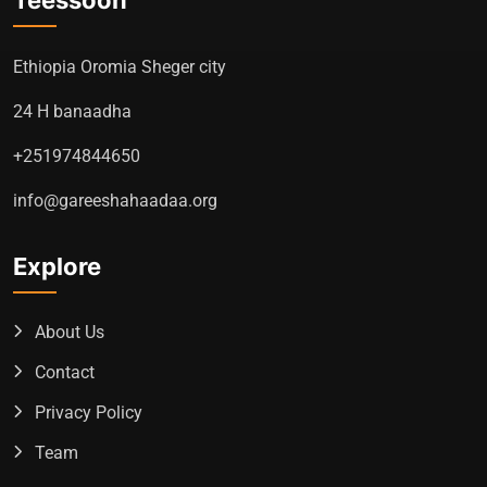
Teessoon
Ethiopia Oromia Sheger city
24 H banaadha
+251974844650
info@gareeshahaadaa.org
Explore
About Us
Contact
Privacy Policy
Team