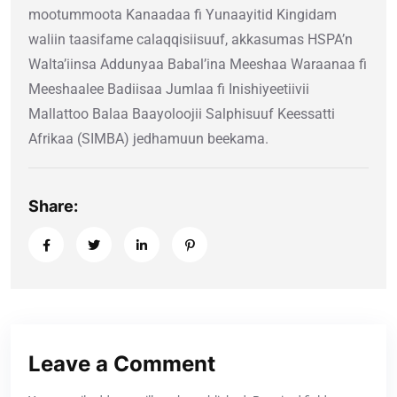
mootummoota Kanaadaa fi Yunaayitid Kingidam
waliin taasifame calaqqisiisuuf, akkasumas HSPA’n
Walta’iinsa Addunyaa Babal’ina Meeshaa Waraanaa fi
Meeshaalee Badiisaa Jumlaa fi Inishiyeetiivii
Mallattoo Balaa Baayoloojii Salphisuuf Keessatti
Afrikaa (SIMBA) jedhamuun beekama.
Share:
Leave a Comment