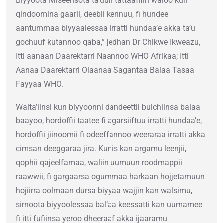
Biyyoota Miseensota ta’uun tattaaffiin waloo kun
qindoomina gaarii, deebii kennuu, fi hundee
aantummaa biyyaalessaa irratti hundaa’e akka ta’u
gochuuf kutannoo qaba,” jedhan Dr Chikwe Ikweazu,
Itti aanaan Daarektarri Naannoo WHO Afrikaa; Itti
Aanaa Daarektarri Olaanaa Sagantaa Balaa Tasaa
Fayyaa WHO.
Walta’iinsi kun biyyoonni dandeettii bulchiinsa balaa
baayoo, hordoffii taatee fi agarsiiftuu irratti hundaa’e,
hordoffii jiinoomii fi odeeffannoo weeraraa irratti akka
cimsan deeggaraa jira. Kunis kan argamu leenjii,
qophii qajeelfamaa, waliin uumuun roodmappii
raawwii, fi gargaarsa ogummaa harkaan hojjetamuun
hojiirra oolmaan dursa biyyaa wajjin kan walsimu,
sirnoota biyyoolessaa bal’aa keessatti kan uumamee
fi itti fufiinsa yeroo dheeraaf akka ijaaramu