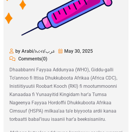
by Arabi/አረብ/عرب
May 30, 2025
Comments(0)
Dhaabbanni Fayyaa Addunyaa (WHO), Giddu-galli
To’annoo fi Ittisa Dhukkuboota Afrikaa (Africa CDC),
Inistiitiyuutii Roobart Kooch (RKI) fi mootummoonni
Kanaadaa fi Yunaayitid Kingidam har’a Tumsa
Nageenya Fayyaa Hordoffii Dhukkuboota Afrikaa
Cimsuuf (HSPA) milkaa’aa ta’e biyyoota ardii kanaa
torbaatti babal’isuu isaanii har’a beeksisaniiru.