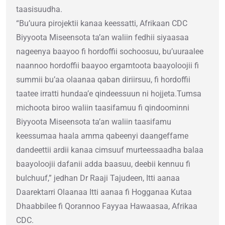
taasisuudha.
“Bu’uura pirojektii kanaa keessatti, Afrikaan CDC
Biyyoota Miseensota ta’an waliin fedhii siyaasaa
nageenya baayoo fi hordoffii sochoosuu, bu’uuraalee
naannoo hordoffii baayoo ergamtoota baayoloojii fi
summii bu’aa olaanaa qaban diriirsuu, fi hordoffii
taatee irratti hundaa’e qindeessuun ni hojjeta.Tumsa
michoota biroo waliin taasifamuu fi qindoominni
Biyyoota Miseensota ta’an waliin taasifamu
keessumaa haala amma qabeenyi daangeffame
dandeettii ardii kanaa cimsuuf murteessaadha balaa
baayoloojii dafanii adda baasuu, deebii kennuu fi
bulchuuf,” jedhan Dr Raaji Tajudeen, Itti aanaa
Daarektarri Olaanaa Itti aanaa fi Hogganaa Kutaa
Dhaabbilee fi Qorannoo Fayyaa Hawaasaa, Afrikaa
CDC.