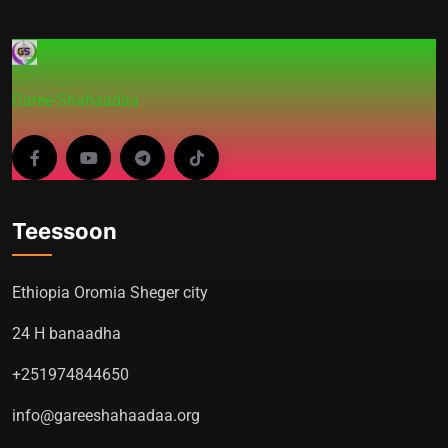
Garee-Shahaadaa
Teessoon
Ethiopia Oromia Sheger city
24 H banaadha
+251974844650
info@gareeshahaadaa.org