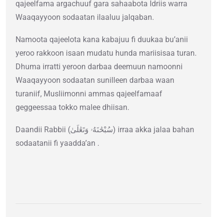
qajeelfama argachuuf gara sahaabota Idriis warra
Waaqayyoon sodaatan ilaaluu jalqaban.
Namoota qajeelota kana kabajuu fi duukaa bu’anii
yeroo rakkoon isaan mudatu hunda mariisisaa turan.
Dhuma irratti yeroon darbaa deemuun namoonni
Waaqayyoon sodaatan sunilleen darbaa waan
turaniif, Musliimonni ammas qajeelfamaaf
geggeessaa tokko malee dhiisan.
Daandii Rabbii (سُبْحَٰنَهُۥ وَتَعَٰلَىٰ) irraa akka jalaa bahan
sodaatanii fi yaadda’an .