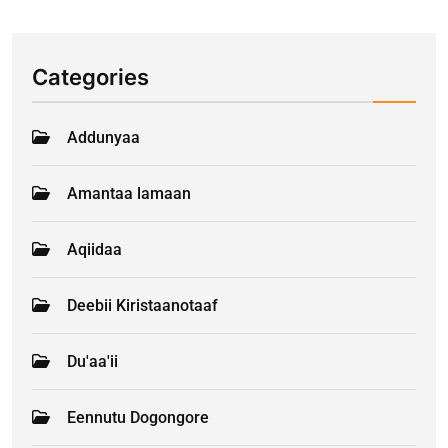
Categories
Addunyaa
Amantaa lamaan
Aqiidaa
Deebii Kiristaanotaaf
Du'aa'ii
Eennutu Dogongore