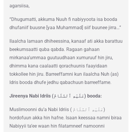
agarsiisa,
“Dhugumatti, akkuma Nuuh fi nabiyyoota isa booda
dhufaniif buusne [yaa Muhammad] siif buunee jirra…”
Ilaalcha lamaan dhiheessina, kanaaf ati akka barattuu
beekumsaatti quba qabda. Ragaan gahaan
mirkanaa’ummaa guutuudhaan xumuruuf hin jiru,
dhimma kana caalaatti qorachuunis faayidaan
tokkollee hin jiru. Barreeffamni kun ilaalcha Nuh (as)
Idris booda dhufe jedhu qabachuun barreeffame.
Jireenya Nabi Idriis (عَلَيْهِ ٱلسَّلَامُ) booda:
Muslimoonni du’a Nabi Idriis ( عَلَيْهِ ٱلسَّلَامُ)
hordofuun akka hin hafne. Isaan keessaa namni biraa
Nabiyyii ta’ee waan hin filatamneef namoonni