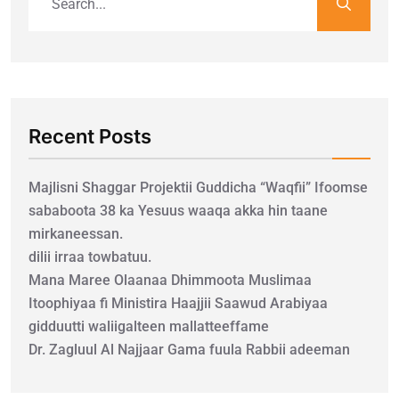
Recent Posts
Majlisni Shaggar Projektii Guddicha “Waqfii” Ifoomse
sababoota 38 ka Yesuus waaqa akka hin taane
mirkaneessan.
dilii irraa towbatuu.
Mana Maree Olaanaa Dhimmoota Muslimaa
Itoophiyaa fi Ministira Haajjii Saawud Arabiyaa
gidduutti waliigalteen mallatteeffame
Dr. Zagluul Al Najjaar Gama fuula Rabbii adeeman