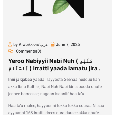
by Arabi/አረብ/عرب
June 7, 2025
Comments(0)
Yeroo Nabiyyii Nabi Nuh ( عَلَيْهِ
ٱلسَّلَامُ ) irratti yaada lamatu jira .
Inni jalqabaa
yaada Hayyoota Seenaa hedduu kan
akka Ibnu Kathier, Nabi Nuh Nabi Idriis booda dhufe
jedhee barreesse; nagaan isaaniif haa ta’u.
Haa ta’u malee, hayyoonni tokko tokko suuraa Niisaa
ayyaanni 163 irratti Idrees dura dursee akka dhufe