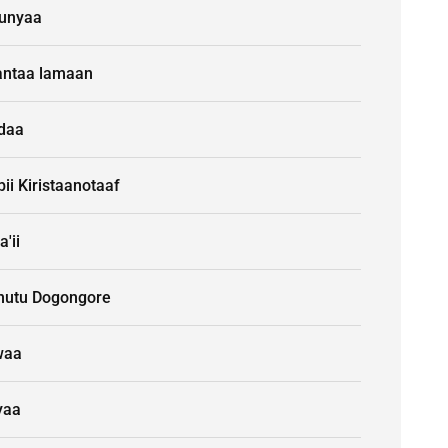
unyaa
ntaa lamaan
idaa
ii Kiristaanotaaf
a'ii
nutu Dogongore
waa
yaa