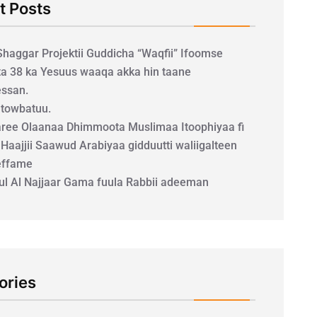
t Posts
 Shaggar Projektii Guddicha “Waqfii” Ifoomse
a 38 ka Yesuus waaqa akka hin taane
ssan.
a towbatuu.
ee Olaanaa Dhimmoota Muslimaa Itoophiyaa fi
 Haajjii Saawud Arabiyaa gidduutti waliigalteen
effame
uul Al Najjaar Gama fuula Rabbii adeeman
ories