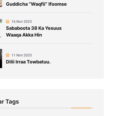
Guddicha “Waqfii” Ifoomse
16 Nov 2025
Sababoota 38 Ka Yesuus
Waaqa Akka Hin
11 Nov 2025
Dilii Irraa Towbatuu.
ar Tags