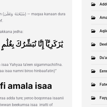
Add
dura
Ama
f.
Aqi
 keessatti akkana jedha:
يَٰزَكَرِيَّآ إِنَّا نُبَشِّرُكَ 
Deeb
Du'a
n isaa Yahyaa ta’een sigammachiifna.
 isaa namni biroo hinbaafatin)”
Een
fi amala isaa
Fat
Fay