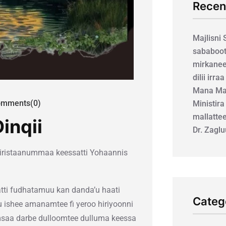
Recen
Majlisni
sababoot
mirkanee
dilii irra
Mana Mar
mments(0)
Ministira
mallatte
inqii
Dr. Zagl
Categ
umsaa darbe dulloomtee dulluma keessa