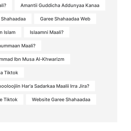
li?
Amantii Guddicha Addunyaa Kanaa
 Shahaadaa
Garee Shahaadaa Web
n Islam
Islaamni Maali?
mummaan Maali?
mmad Ibn Musa Al-Khwarizm
a Tiktok
ooloojiin Har'a Sadarkaa Maalii Irra Jira?
e Tiktok
Website Garee Shahaadaa