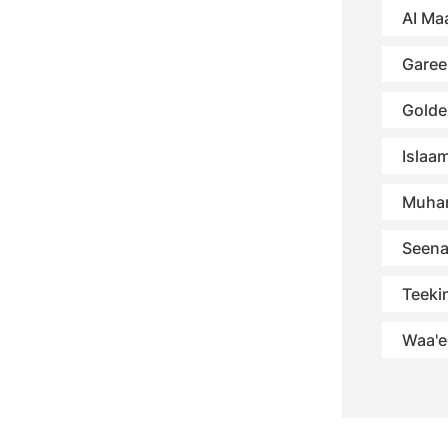
AI Maa
Garee
Golde
Islaa
Muha
Seena
Teekin
Waa'e