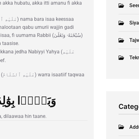
akka hubatu, akka itti amanu fi akka
See
Siy
dhalootaan qabu umurii wajjin gadi
abbii (سُبْحَٰنَهُۥ وَتَعَٰلَىٰ)
Tajw
 taasise.
Tekn
eef.
aa
وَبَرَّۢا بِوَٰلِد
Categ
a, dilaawaa hin taane.
Add