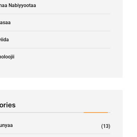
naa Nabiyyootaa
aasaa
iida
oloojii
ories
unyaa
(13)