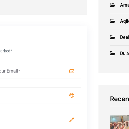
Ama
Aqi
Deeb
marked*
Du'a
Recen