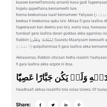
kaasee barreeffamoota amantii kana gadi fageenyaan 
hojjetu qajeelfama kennameefii ture.
Kenna beekumsaa isaaf kennameen Yahyaan (عَلَيْهِ ٱلسَّلَامُ) nama bara isaa keessaa
beekaa fi beekumsa qabu ta’e. Miiraa fi gara laafina 
fageenyaan kan deemu yoo ta’u, warra isaa, hawaasa isaa, fi uumama R
hundaaf gara laafina daran guddaa akka agarsiisu isa
Rabbiin (سُبْحَٰنَهُۥ وَتَعَٰلَىٰ) Suuratu Maariyaam keessatti akkana jedha Nabiyyi Yahya (عَلَيْهِ
ٱلسَّلَامُ) qulqullummaa fi gara laafina akka kennam
Akkasumas, Rabbiin olta’aan fedha isaatiin Yaahyaan (عَلَيْهِ ٱلسَّلَامُ) warra isaatiif taqw
fi gara laafina akka argate ni ibsa.
َيۡهِ وَلَمۡ يَكُن جَبَّارًا عَصِيّٗا
Haadhaafi abbaa isaatiifis tola oolaa ta’eera, Of tuula
Share: