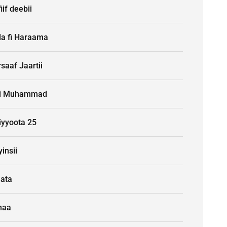
iif deebii
la fi Haraama
saaf Jaartii
i Muhammad
iyyoota 25
insii
aata
naa