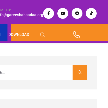
mail Us:
nfo@gareeshahaadaa.org
I
DOWNLOAD