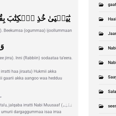
gaaf
يَٰيَحۡيَىٰ خُذِ ٱلۡكِتَٰبَ بِ
Haa
en). Beekumsa (ogummaa) ijoollummaan
Jaar
وَح
Nab
e jirra). Inni (Rabbiin) sodaataa ta’eera.
Nab
rratti haa jiraatu) Hukmii akka
Saay
tii gaarii akka aangoo waa hedduu
Sal
”
alqaba irratti Nabi Muusaaf (عَلَيْهِ
see