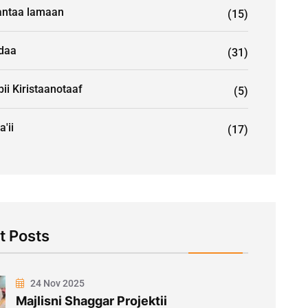
ntaa lamaan
(15)
idaa
(31)
ii Kiristaanotaaf
(5)
a'ii
(17)
t Posts
24 Nov 2025
Majlisni Shaggar Projektii