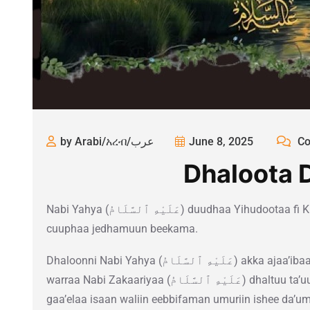
by Arabi/አረብ/عرب
June 8, 2025
Co
Dhaloota D
Nabi Yahya (عَلَيْهِ ٱلسَّلَامُ) duudhaa Yihudootaa fi Kiristaanummaa keessatti Yohaannis
cuuphaa jedhamuun beekama.
Dhaloonni Nabi Yahya (عَلَيْهِ ٱلسَّلَامُ) akka ajaa’ibaatti fudhatamuu kan danda’u haati
warraa Nabi Zakaariyaa (عَلَيْهِ ٱلسَّلَامُ) dhaltuu ta’uu ishee amanamtee fi yeroo hiriyoonni
gaa’elaa isaan waliin eebbifaman umuriin ishee da’