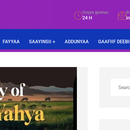
Guyya guutuu:
E
24 H
i
FAYYAA
SAAYINSII
ADDUNYAA
GAAFIIF DEEBI