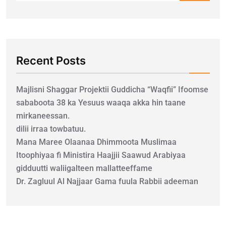
Recent Posts
Majlisni Shaggar Projektii Guddicha “Waqfii” Ifoomse
sababoota 38 ka Yesuus waaqa akka hin taane
mirkaneessan.
dilii irraa towbatuu.
Mana Maree Olaanaa Dhimmoota Muslimaa
Itoophiyaa fi Ministira Haajjii Saawud Arabiyaa
gidduutti waliigalteen mallatteeffame
Dr. Zagluul Al Najjaar Gama fuula Rabbii adeeman