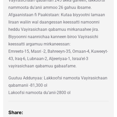
Vayirasichaan qabaman 245 akka gaheefi, lakkoofsi
nammoota du’anii ammoo 26 gahuu ibsame.
Afgaanistaan fi Paakistaan: Kutaa biyyootni lamaan
Iiraan waliin wal daangessan keessatti namoonni
heddu Vayirasichaan qabamuu mirkanaahee jira.
Biyyoonni naannichaa kanneen biroo Vayirasichi
keessatti argamuu mirkaneessan:
Emreets-15, Masri -2, Bahreeyn-35, Omaan-4, Kuweeyt-
43, Iraq-6, Lubnaan-2, Aljeeriyaa-1, Israa’el-3
vayirasichaan qabamuu gabaafame.
Guutuu Addunyaa: Lakkoofsi namoota Vayirasichaan
qabamanii -81,300 ol
Lakoofsi namoota du’anii-2800 ol
Share: