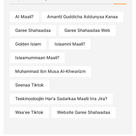
AI Maali?
Amantii Guddicha Addunyaa Kanaa
Garee Shahaadaa
Garee Shahaadaa Web
Golden Islam
Islaamni Maali?
Islaamummaan Maali?
Muhammad Ibn Musa Al-Khwarizm
Seenaa Tiktok
Teekinooloojiin Har'a Sadarkaa Maalii Irra Jira?
Waa'ee Tiktok
Website Garee Shahaadaa