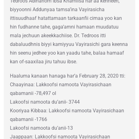
Tedroos Adihanom ibsa Khamiisa har’aa kenneen,
biyyoonni Addunyaa tamsa’ina Vayirasicha
ittisuudhaaf hatattamaan tarkaanfii cimaa yoo kan
hin fudhanne tahe, gaga’amni hamaan muudatuu
mala jechuun akeekkachiise. Dr. Tedroos itti
dabaluudhnis biyyi kamiyyuu Vayirasichi gara keenna
hin seenu jedhee yoo kan yaadu tahe, balaa hamaaf
kan of-saaxilaa jiru tahuu ibse.
Haaluma kanaan hanaga har’a February 28, 2020 tti:
Chaayinaa: Lakkoofsi namoota Vayirasichaan
qabamanii -78,497 ol
Lakoofsi namoota du’anii- 3744
Kooriyaa Kibbaa: Lakkoofsi namoota Vayirasichaan
qabamanii -1766
Lakoofsi namoota du’anii-13
Jaappaan: Lakkoofsi namoota Vayirasichaan