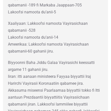
qabamanii -189 fi Markaba Jaappaan-705
Lakoofsi namoota du’anii-5
Xaaliyaan: Lakkoofsi namoota Vayirasichaan
qabamanii -528
Lakoofsi namoota du’anii-14
Ameerikaa: Lakkoofsi namoota Vayirasichaan
qabamanii-60 gahanii jiru.
Biyyoonni Baha Jiddu Galaa Vayirasichi keessatti
argame 11 gahanii jiru.
Iiran: itti aanaan ministeera Fayyaa biyyattii Iraj
Harirchi Vayirasii Koronaatiin qabamee jira.
Akkasuma miseensi Paarlaamaa biyyattii tokko fi Itti
aantuun Prezdaantii biyyattiitis Vayirasiichaan
qabamanii jiran. Lakkoofsi lammiilee biyyattii