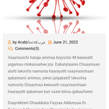
by Arabi/አረብ/عرب
June 21, 2025
Comments(0)
Vaayirasichi hanga ammaa biyyoota 48 keessatti
argamuu mirkanaahee jira. Dabalataanis Chaayinaan
alatti lakoofsi namoota haarayatti vaayirasichaan
qabamanii ammoo, yeroo jalqabatiif lakoofsa
namoota Chaayinaa keessatti vaayirasichaan
haarayatti qabaman kan caale tahuu gabaafame.
Daayrektarri Dhaabbata Fayyaa Addunyaa Dr.