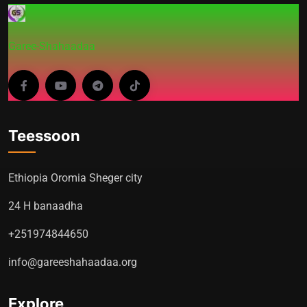
Garee-Shahaadaa
Teessoon
Ethiopia Oromia Sheger city
24 H banaadha
+251974844650
info@gareeshahaadaa.org
Explore