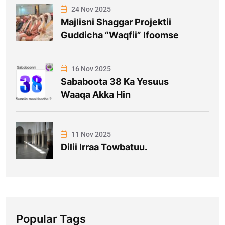
24 Nov 2025
Majlisni Shaggar Projektii
Guddicha “Waqfii” Ifoomse
16 Nov 2025
Sababoota 38 Ka Yesuus
Waaqa Akka Hin
11 Nov 2025
Dilii Irraa Towbatuu.
Popular Tags