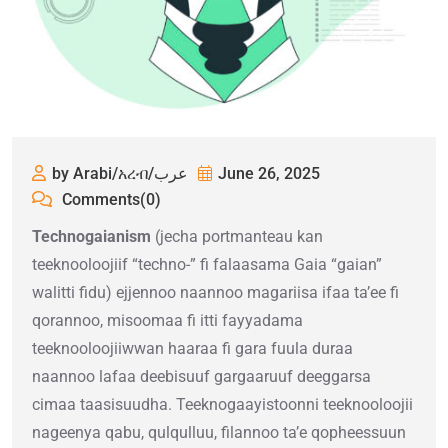
by Arabi/አረብ/عرب
June 26, 2025
Comments(0)
Technogaianism
(jecha portmanteau kan
teeknooloojiif “techno-” fi falaasama Gaia “gaian”
walitti fidu) ejjennoo naannoo magariisa ifaa ta’ee fi
qorannoo, misoomaa fi itti fayyadama
teeknooloojiiwwan haaraa fi gara fuula duraa
naannoo lafaa deebisuuf gargaaruuf deeggarsa
cimaa taasisuudha. Teeknogaayistoonni teeknooloojii
nageenya qabu, qulqulluu, filannoo ta’e qopheessuun