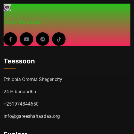
Garee-Shahaadaa
Teessoon
Ethiopia Oromia Sheger city
24 H banaadha
+251974844650
info@gareeshahaadaa.org