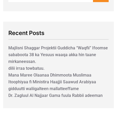
Recent Posts
Majlisni Shaggar Projektii Guddicha “Waqfii” Ifoomse
sababoota 38 ka Yesuus waaqa akka hin taane
mirkaneessan.
dilii irraa towbatuu.
Mana Maree Olaanaa Dhimmoota Muslimaa
Itoophiyaa fi Ministira Haajjii Saawud Arabiyaa
gidduutti waliigalteen mallatteeffame
Dr. Zagluul Al Najjaar Gama fuula Rabbii adeeman