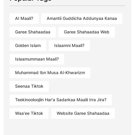
AI Maali?
Amantii Guddicha Addunyaa Kanaa
Garee Shahaadaa
Garee Shahaadaa Web
Golden Islam
Islaamni Maali?
Islaamummaan Maali?
Muhammad Ibn Musa Al-Khwarizm
Seenaa Tiktok
Teekinooloojiin Har'a Sadarkaa Maalii Irra Jira?
Waa'ee Tiktok
Website Garee Shahaadaa