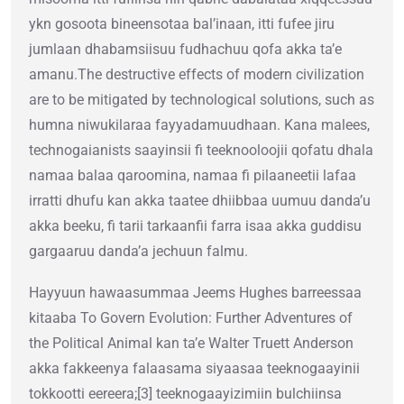
ykn gosoota bineensotaa bal’inaan, itti fufee jiru
jumlaan dhabamsiisuu fudhachuu qofa akka ta’e
amanu.The destructive effects of modern civilization
are to be mitigated by technological solutions, such as
humna niwukilaraa fayyadamuudhaan. Kana malees,
technogaianists saayinsii fi teeknooloojii qofatu dhala
namaa balaa qaroomina, namaa fi pilaaneetii lafaa
irratti dhufu kan akka taatee dhiibbaa uumuu danda’u
akka beeku, fi tarii tarkaanfii farra isaa akka guddisu
gargaaruu danda’a jechuun falmu.
Hayyuun hawaasummaa Jeems Hughes barreessaa
kitaaba To Govern Evolution: Further Adventures of
the Political Animal kan ta’e Walter Truett Anderson
akka fakkeenya falaasama siyaasaa teeknogaayinii
tokkootti eereera;[3] teeknogaayizimiin bulchiinsa