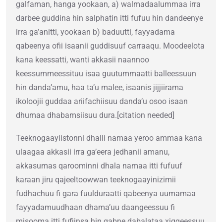
galfaman, hanga yookaan, a) walmadaalummaa irra
darbee guddina hin salphatin itti fufuu hin dandeenye
irra ga’anitti, yookaan b) baduutti, fayyadama
qabeenya ofii isaanii guddisuuf carraaqu. Moodeelota
kana keessatti, wanti akkasii naannoo
keessummeessituu isaa guutummaatti balleessuun
hin danda’amu, haa ta’u malee, isaanis jijjiirama
ikoloojii guddaa ariifachiisuu danda’u osoo isaan
dhumaa dhabamsiisuu dura.[citation needed]
Teeknogaayiistonni dhalli namaa yeroo ammaa kana
ulaagaa akkasii irra ga’eera jedhanii amanu,
akkasumas qaroominni dhala namaa itti fufuuf
karaan jiru qajeeltoowwan teeknogaayinizimii
fudhachuu fi gara fuulduraatti qabeenya uumamaa
fayyadamuudhaan dhama’uu daangeessuu fi
misooma itti fufiinsa hin qabne dabalataa xiqqeessuu