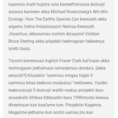
naannoo irratti hojiirra oolu barreeffamoota ikoloojii
araaraa kanneen akka Michael Rosenzweig’s Win-Win
Ecology: How The Earth’s Species Can keessatti akka
argamu falma Intarpiraayizii Namaa Keessatti
Jiraachuu; akkasumas sochiin dizaayinii Viridian
Bruce Sterling akka jalqabbii teeknogaan fakkeenya
ta’etti ilaala.
Tiyoorii barreessaa Ingilizii Fraser Clark bal’inaan akka
technogaian jedhamuun ramadamuu danda’a. [akka
eenyutti?] Kilaarkiin “sammuu mirgaa hippii fi
sammuu bitaa teeknoo madaaluu” leelliseera. Yaadni
teeknooloojii fi ikoloojii walitti makuu pirojektii ikoo-
anaarkistii Afrikaa Kibbaatiin bara 1990moota keessa
dheerinaan kan baafame ture. Pirojektiin Kagenna
Magazine jedhamu kun sochii uumaa jiru kan