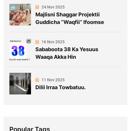
24 Nov 2025
Majlisni Shaggar Projektii
Guddicha “Waqfii” Ifoomse
16 Nov 2025
Sababoota 38 Ka Yesuus
Waaqa Akka Hin
11 Nov 2025
Dilii Irraa Towbatuu.
Popular Tags