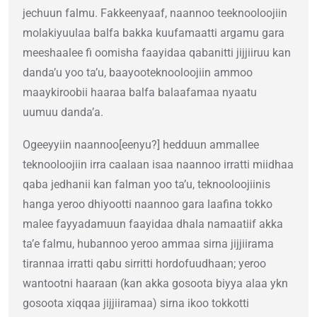
jechuun falmu. Fakkeenyaaf, naannoo teeknooloojiin
molakiyuulaa balfa bakka kuufamaatti argamu gara
meeshaalee fi oomisha faayidaa qabanitti jijjiiruu kan
danda’u yoo ta’u, baayooteknooloojiin ammoo
maaykiroobii haaraa balfa balaafamaa nyaatu
uumuu danda’a.
Ogeeyyiin naannoo[eenyu?] hedduun ammallee
teknooloojiin irra caalaan isaa naannoo irratti miidhaa
qaba jedhanii kan falman yoo ta’u, teknooloojiinis
hanga yeroo dhiyootti naannoo gara laafina tokko
malee fayyadamuun faayidaa dhala namaatiif akka
ta’e falmu, hubannoo yeroo ammaa sirna jijjiirama
tirannaa irratti qabu sirritti hordofuudhaan; yeroo
wantootni haaraan (kan akka gosoota biyya alaa ykn
gosoota xiqqaa jijjiiramaa) sirna ikoo tokkotti