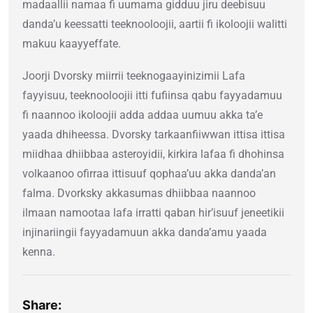
madaallii namaa fi uumama gidduu jiru deebisuu
danda’u keessatti teeknooloojii, aartii fi ikoloojii walitti
makuu kaayyeffate.
Joorji Dvorsky miirrii teeknogaayinizimii Lafa
fayyisuu, teeknooloojii itti fufiinsa qabu fayyadamuu
fi naannoo ikoloojii adda addaa uumuu akka ta’e
yaada dhiheessa. Dvorsky tarkaanfiiwwan ittisa ittisa
miidhaa dhiibbaa asteroyidii, kirkira lafaa fi dhohinsa
volkaanoo ofirraa ittisuuf qophaa’uu akka danda’an
falma. Dvorksky akkasumas dhiibbaa naannoo
ilmaan namootaa lafa irratti qaban hir’isuuf jeneetikii
injinariingii fayyadamuun akka danda’amu yaada
kenna.
Share: