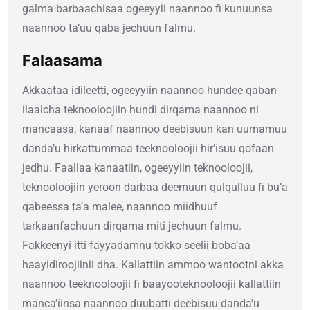
galma barbaachisaa ogeeyyii naannoo fi kunuunsa
naannoo ta’uu qaba jechuun falmu.
Falaasama
Akkaataa idileetti, ogeeyyiin naannoo hundee qaban
ilaalcha teknooloojiin hundi dirqama naannoo ni
mancaasa, kanaaf naannoo deebisuun kan uumamuu
danda’u hirkattummaa teeknooloojii hir’isuu qofaan
jedhu. Faallaa kanaatiin, ogeeyyiin teknooloojii,
teknooloojiin yeroon darbaa deemuun qulqulluu fi bu’a
qabeessa ta’a malee, naannoo miidhuuf
tarkaanfachuun dirqama miti jechuun falmu.
Fakkeenyi itti fayyadamnu tokko seelii boba’aa
haayidiroojiinii dha. Kallattiin ammoo wantootni akka
naannoo teeknooloojii fi baayooteknooloojii kallattiin
manca’iinsa naannoo duubatti deebisuu danda’u