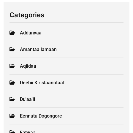
Categories
Addunyaa
Amantaa lamaan
Aqiidaa
Deebii Kiristaanotaaf
Du'aa'ii
Eennutu Dogongore
Fatwaa