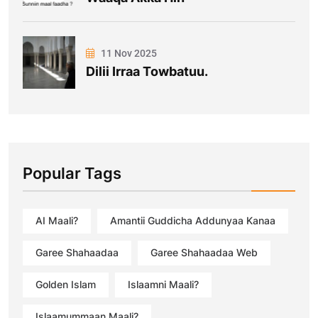
11 Nov 2025
Dilii Irraa Towbatuu.
Popular Tags
AI Maali?
Amantii Guddicha Addunyaa Kanaa
Garee Shahaadaa
Garee Shahaadaa Web
Golden Islam
Islaamni Maali?
Islaamummaan Maali?