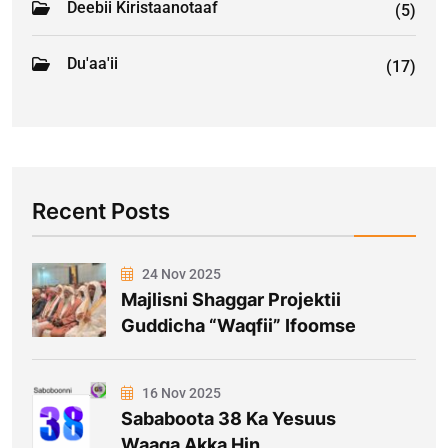
Deebii Kiristaanotaaf
(5)
Du'aa'ii
(17)
Recent Posts
24 Nov 2025
Majlisni Shaggar Projektii
Guddicha “Waqfii” Ifoomse
16 Nov 2025
Sababoota 38 Ka Yesuus
Waaqa Akka Hin