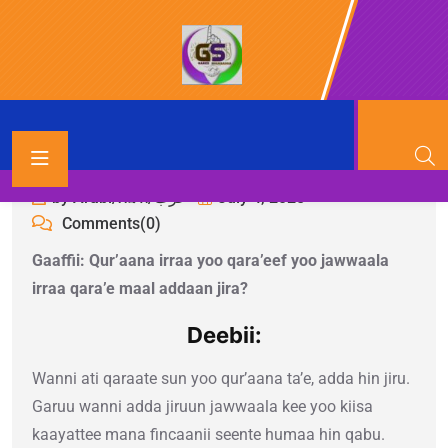
by Arabi/አረብ/عرب
July 4, 2025
Comments(0)
Gaaffii: Qur’aana irraa yoo qara’eef yoo jawwaala
irraa qara’e maal addaan jira?
Deebii:
Wanni ati qaraate sun yoo qur’aana ta’e, adda hin jiru.
Garuu wanni adda jiruun jawwaala kee yoo kiisa
kaayattee mana fincaanii seente humaa hin qabu.