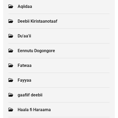
Aqiidaa
Deebii Kiristaanotaaf
Du'aa'ii
Eennutu Dogongore
Fatwaa
Fayyaa
gaafiif deebii
Haala fi Haraama