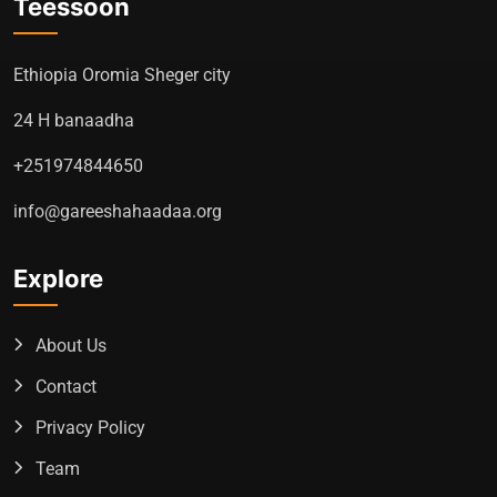
Teessoon
Ethiopia Oromia Sheger city
24 H banaadha
+251974844650
info@gareeshahaadaa.org
Explore
About Us
Contact
Privacy Policy
Team