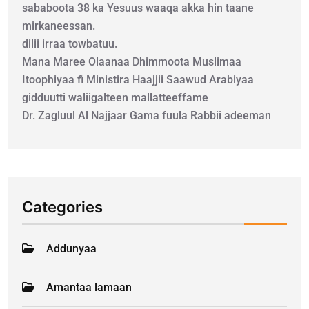
sababoota 38 ka Yesuus waaqa akka hin taane
mirkaneessan.
dilii irraa towbatuu.
Mana Maree Olaanaa Dhimmoota Muslimaa
Itoophiyaa fi Ministira Haajjii Saawud Arabiyaa
gidduutti waliigalteen mallatteeffame
Dr. Zagluul Al Najjaar Gama fuula Rabbii adeeman
Categories
Addunyaa
Amantaa lamaan