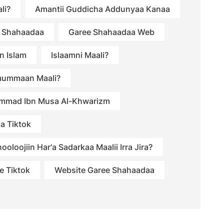
li?
Amantii Guddicha Addunyaa Kanaa
 Shahaadaa
Garee Shahaadaa Web
n Islam
Islaamni Maali?
mummaan Maali?
mmad Ibn Musa Al-Khwarizm
a Tiktok
ooloojiin Har'a Sadarkaa Maalii Irra Jira?
e Tiktok
Website Garee Shahaadaa