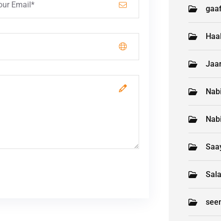
gaaf
Haa
Jaar
Nab
Nab
Saay
Sal
see