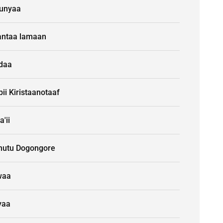
unyaa
ntaa lamaan
idaa
ii Kiristaanotaaf
a'ii
nutu Dogongore
waa
yaa