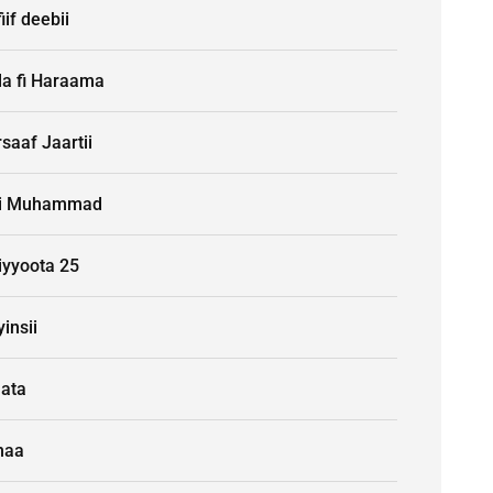
iif deebii
la fi Haraama
saaf Jaartii
i Muhammad
iyyoota 25
insii
aata
naa