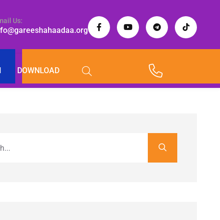
mail Us:
nfo@gareeshahaadaa.org
I
DOWNLOAD