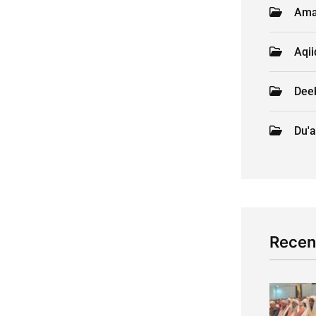
Ama
Aqi
Deeb
Du'a
Recen