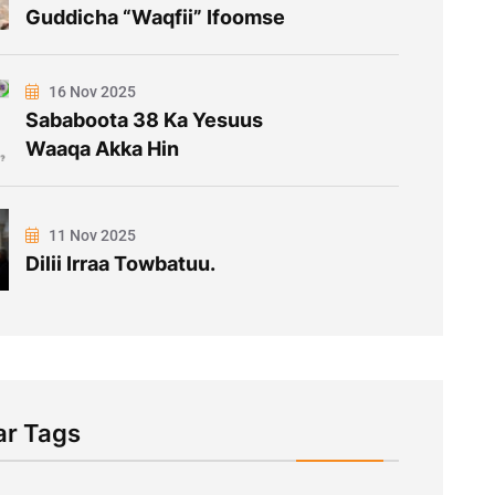
Guddicha “Waqfii” Ifoomse
16 Nov 2025
Sababoota 38 Ka Yesuus
Waaqa Akka Hin
11 Nov 2025
Dilii Irraa Towbatuu.
ar Tags