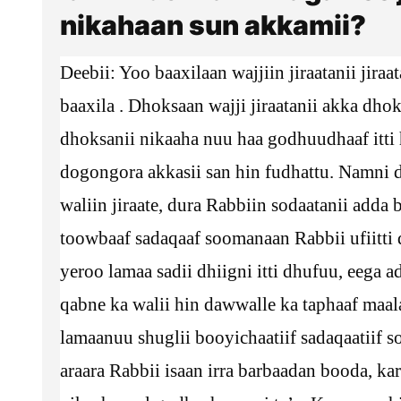
nikahaan sun akkamii?
Deebii: Yoo baaxilaan wajjiin jiraatanii jira
baaxila . Dhoksaan wajji jiraatanii akka dhoks
dhoksanii nikaaha nuu haa godhuudhaaf itti
dogongora akkasii san hin fudhattu. Namni 
waliin jiraate, dura Rabbiin sodaatanii adda
toowbaaf sadaqaaf soomanaan Rabbii ufiitti d
yeroo lamaa sadii dhiigni itti dhufuu, eega a
qabne ka walii hin dawwalle ka taphaaf maal
lamaanuu shuglii booyichaatiif sadaqaatiif s
araara Rabbii isaan irra barbaadan booda, kara