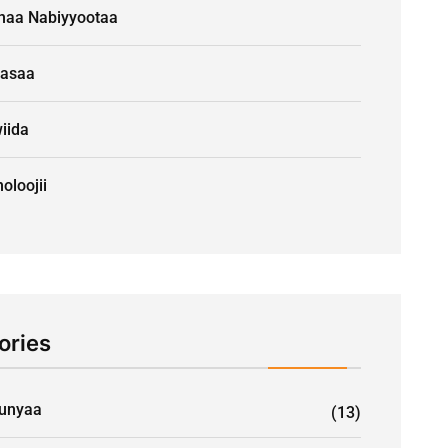
naa Nabiyyootaa
aasaa
iida
oloojii
ories
unyaa
(13)