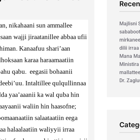
Recen
Majlisni
atan, nikahaani sun ammallee
sababoot
aan wajji jiraatanillee abbaa ufii
mirkanee
 himan. Kanaafuu shari’aan
dilii irra
Mana Mar
dhoksaan karaa haraamaatiin
Ministira
 bahu qabu. eegasii bohaanii
mallatte
Dr. Zagl
eebi’uu. Intaltillee qulqullinnaa
dda yaa’aaanii ka wal quba hin
aayaanii waliin hin haasofne;
oomaanaatiin salaataatiin eega
Categ
a halaalaatiin waliyyii irraa