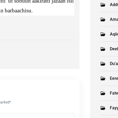
ti uf sobuun aakiratti jazaan isii
Add
n barbaachisu.
Ama
Aqi
Deeb
Du'a
Een
Fat
marked*
Fay