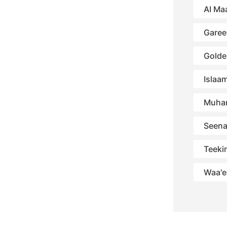
AI Maa
Garee
Golde
Islaa
Muha
Seena
Teekin
Waa'e