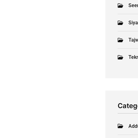
See
Siy
Tajw
Tekn
Categ
Add