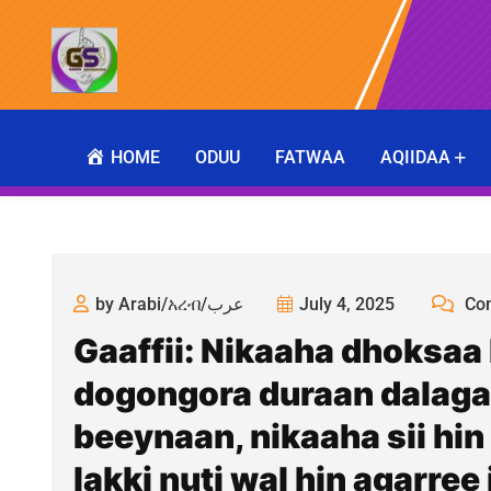
HOME
ODUU
FATWAA
AQIIDAA
by Arabi/አረብ/عرب
July 4, 2025
Co
Gaaffii: Nikaaha dhoksaa
dogongora duraan dalaga
beeynaan, nikaaha sii hin
lakki nuti wal hin agarre