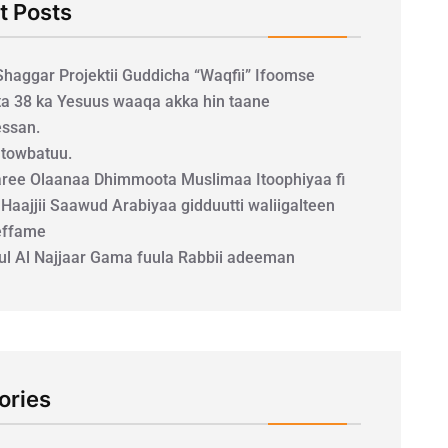
t Posts
 Shaggar Projektii Guddicha “Waqfii” Ifoomse
a 38 ka Yesuus waaqa akka hin taane
ssan.
a towbatuu.
ee Olaanaa Dhimmoota Muslimaa Itoophiyaa fi
 Haajjii Saawud Arabiyaa gidduutti waliigalteen
effame
uul Al Najjaar Gama fuula Rabbii adeeman
ories