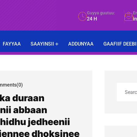
Guyya guutuu:
E
24 H
i
FAYYAA
SAAYINSII
ADDUNYAA
GAAFIIF DEEBI
mments(0)
 ka duraan
nii abbaan
 hidhu jedheenii
e jennee dhoksinee