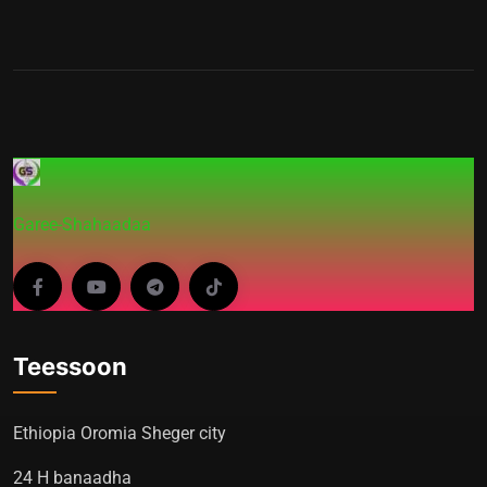
Garee-Shahaadaa
Teessoon
Ethiopia Oromia Sheger city
24 H banaadha