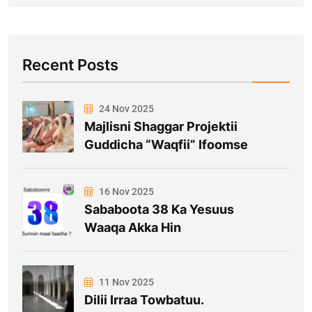
Recent Posts
24 Nov 2025
Majlisni Shaggar Projektii
Guddicha “Waqfii” Ifoomse
16 Nov 2025
Sababoota 38 Ka Yesuus
Waaqa Akka Hin
11 Nov 2025
Dilii Irraa Towbatuu.