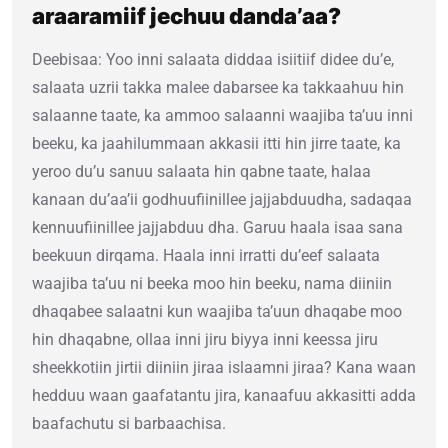
araaramiif jechuu danda’aa?
Deebisaa: Yoo inni salaata diddaa isiitiif didee du’e,
salaata uzrii takka malee dabarsee ka takkaahuu hin
salaanne taate, ka ammoo salaanni waajiba ta’uu inni
beeku, ka jaahilummaan akkasii itti hin jirre taate, ka
yeroo du’u sanuu salaata hin qabne taate, halaa
kanaan du’aa’ii godhuufiinillee jajjabduudha, sadaqaa
kennuufiinillee jajjabduu dha. Garuu haala isaa sana
beekuun dirqama. Haala inni irratti du’eef salaata
waajiba ta’uu ni beeka moo hin beeku, nama diiniin
dhaqabee salaatni kun waajiba ta’uun dhaqabe moo
hin dhaqabne, ollaa inni jiru biyya inni keessa jiru
sheekkotiin jirtii diiniin jiraa islaamni jiraa? Kana waan
hedduu waan gaafatantu jira, kanaafuu akkasitti adda
baafachutu si barbaachisa.