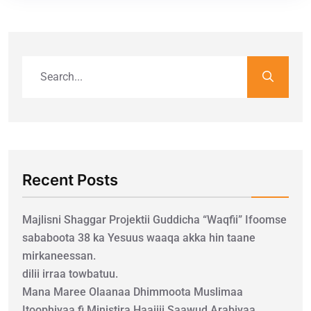
Recent Posts
Majlisni Shaggar Projektii Guddicha “Waqfii” Ifoomse
sababoota 38 ka Yesuus waaqa akka hin taane
mirkaneessan.
dilii irraa towbatuu.
Mana Maree Olaanaa Dhimmoota Muslimaa
Itoophiyaa fi Ministira Haajjii Saawud Arabiyaa