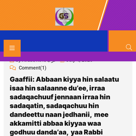
by Arabi/አረብ/عرب
July 4, 2025
Comment(1)
Gaaffii: Abbaan kiyya hin salaatu
isaa hin salaanne du’ee, irraa
sadaqachuuf jennaan irraa hin
sadaqatin, sadaqachuu hin
dandeettu naan jedhanii, mee
akkamitti abbaa kiyyaa waa
godhuu danda’aa, yaa Rabbi