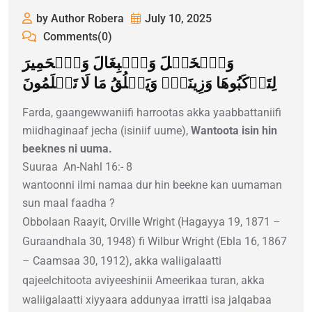
by Author Robera
July 10, 2025
Comments(0)
وَٱلۡخَيۡلَ وَٱلۡبِغَالَ وَٱلۡحَمِيرَ
لِتَرۡكَبُوهَا وَزِينَةٗۚ وَيَخۡلُقُ مَا لَا تَعۡلَمُونَ
Farda, gaangewwaniifi harrootas akka yaabbattaniifi
miidhaginaaf jecha (isiniif uume),
Wantoota isin hin
beeknes ni uuma.
Suuraa
An-Nahl 16:- 8
wantoonni ilmi namaa dur hin beekne kan uumaman
sun maal faadha ?
Obbolaan Raayit, Orville Wright (Hagayya 19, 1871 –
Guraandhala 30, 1948) fi Wilbur Wright (Ebla 16, 1867
– Caamsaa 30, 1912), akka waliigalaatti
qajeelchitoota aviyeeshinii Ameerikaa turan, akka
waliigalaatti xiyyaara addunyaa irratti isa jalqabaa