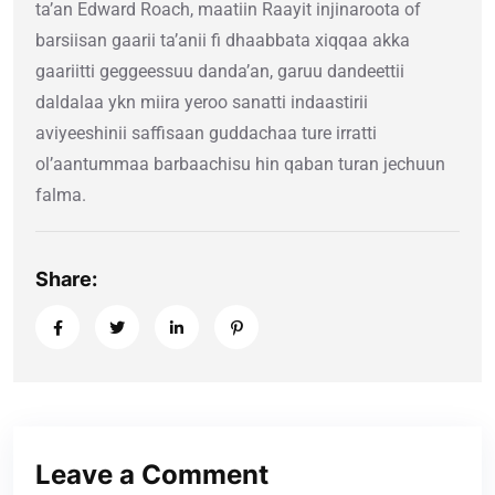
ta’an Edward Roach, maatiin Raayit injinaroota of
barsiisan gaarii ta’anii fi dhaabbata xiqqaa akka
gaariitti geggeessuu danda’an, garuu dandeettii
daldalaa ykn miira yeroo sanatti indaastirii
aviyeeshinii saffisaan guddachaa ture irratti
ol’aantummaa barbaachisu hin qaban turan jechuun
falma.
Share:
Leave a Comment