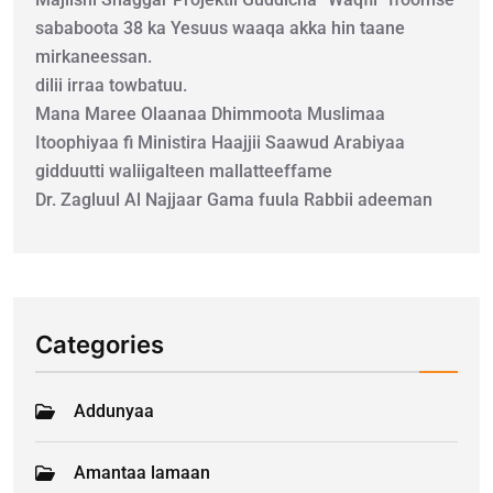
sababoota 38 ka Yesuus waaqa akka hin taane
mirkaneessan.
dilii irraa towbatuu.
Mana Maree Olaanaa Dhimmoota Muslimaa
Itoophiyaa fi Ministira Haajjii Saawud Arabiyaa
gidduutti waliigalteen mallatteeffame
Dr. Zagluul Al Najjaar Gama fuula Rabbii adeeman
Categories
Addunyaa
Amantaa lamaan