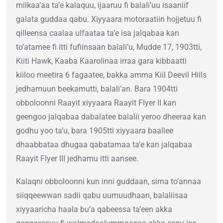
milkaa’aa ta’e kalaquu, ijaaruu fi balali’uu isaaniif
galata guddaa qabu. Xiyyaara motoraatiin hojjetuu fi
qilleensa caalaa ulfaataa taʼe isa jalqabaa kan
toʼatamee fi itti fufiinsaan balaliʼu, Mudde 17, 1903tti,
Kiiti Hawk, Kaaba Kaarolinaa irraa gara kibbaatti
kiiloo meetira 6 fagaatee, bakka amma Kiil Deevil Hiils
jedhamuun beekamutti, balaliʼan. Bara 1904tti
obboloonni Raayit xiyyaara Raayit Flyer II kan
geengoo jalqabaa dabalatee balalii yeroo dheeraa kan
godhu yoo ta’u, bara 1905tti xiyyaara baallee
dhaabbataa dhugaa qabatamaa ta’e kan jalqabaa
Raayit Flyer III jedhamu itti aansee.
Kalaqni obboloonni kun inni guddaan, sirna toʼannaa
siiqqeewwan sadii qabu uumuudhaan, balaliisaa
xiyyaaricha haala buʼa qabeessa taʼeen akka