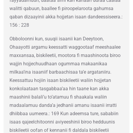
fayyadamuun, daataa sirrii kan kanaan duraa caalaa
walitti qabuun, baallee fi piroopelaroota gahumsa
qaban dizaayinii akka hojjetan isaan dandeessiseera.:
156 : 228
Obboloonni kun, suuqii isaanii kan Deeytoon,
Ohaayotti argamu keessatti waggootaaf meeshaalee
maxxansaa, biskileetii, mootora fi maashinoota biroo
wajjin hojjechuudhaan ogummaa makaanikaa
milkaaʼina isaaniif barbaachisaa taʼe argataniiru.
Keessattuu hojiin isaan biskileetii waliin hojjetan
konkolaataan tasgabbaa’aa hin taane kan akka
maashinii balali’u to’atamuu fi shaakala waliin
madaalamuu danda’a jedhanii amanu isaanii irratti
dhiibbaa uumeera.: 169 Kun adeemsa ture, sababiin
isaas qajeelchitoonni aviyeeshinii biroo hedduunis
biskileetii oofan of kennanii fi daldala biskileetii