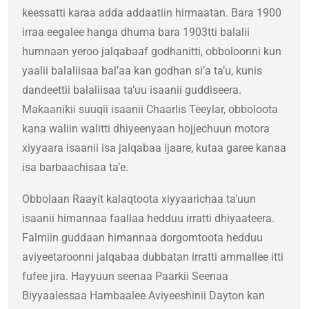
keessatti karaa adda addaatiin hirmaatan. Bara 1900
irraa eegalee hanga dhuma bara 1903tti balalii
humnaan yeroo jalqabaaf godhanitti, obboloonni kun
yaalii balaliisaa balʼaa kan godhan siʼa taʼu, kunis
dandeettii balaliisaa taʼuu isaanii guddiseera.
Makaanikii suuqii isaanii Chaarlis Teeylar, obboloota
kana waliin walitti dhiyeenyaan hojjechuun motora
xiyyaara isaanii isa jalqabaa ijaare, kutaa garee kanaa
isa barbaachisaa taʼe.
Obbolaan Raayit kalaqtoota xiyyaarichaa ta’uun
isaanii himannaa faallaa hedduu irratti dhiyaateera.
Falmiin guddaan himannaa dorgomtoota hedduu
aviyeetaroonni jalqabaa dubbatan irratti ammallee itti
fufee jira. Hayyuun seenaa Paarkii Seenaa
Biyyaalessaa Hambaalee Aviyeeshinii Dayton kan