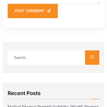
POST COMMENT
Recent Posts
Majlisni Shaggar Projektii Guddicha “Waqfii” Ifoomse