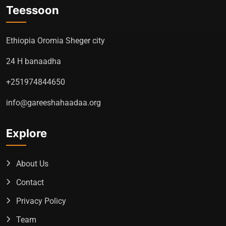
Teessoon
Ethiopia Oromia Sheger city
24 H banaadha
+251974844650
info@gareeshahaadaa.org
Explore
About Us
Contact
Privacy Policy
Team