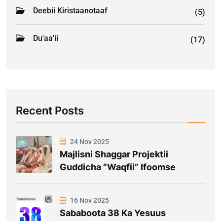
Deebii Kiristaanotaaf
(5)
Du'aa'ii
(17)
Recent Posts
24 Nov 2025
Majlisni Shaggar Projektii
Guddicha “Waqfii” Ifoomse
16 Nov 2025
Sababoota 38 Ka Yesuus