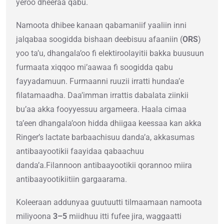
yeroo dheeraa qabu.
Namoota dhibee kanaan qabamaniif yaaliin inni
jalqabaa soogidda bishaan deebisuu afaaniin (
ORS
)
yoo ta’u, dhangala’oo fi elektiroolayitii bakka buusuun
furmaata xiqqoo mi’aawaa fi soogidda qabu
fayyadamuun. Furmaanni ruuzii irratti hundaa’e
filatamaadha. Daa’imman irrattis dabalata ziinkii
bu’aa akka fooyyessuu argameera. Haala cimaa
ta’een dhangala’oon hidda dhiigaa keessaa kan akka
Ringer’s lactate barbaachisuu danda’a, akkasumas
antibaayootikii faayidaa qabaachuu
danda’a.Filannoon antibaayootikii qorannoo miira
antibaayootikiitiin gargaarama.
Koleeraan addunyaa guutuutti tilmaamaan namoota
miliyoona
3–5
miidhuu itti fufee jira, waggaatti