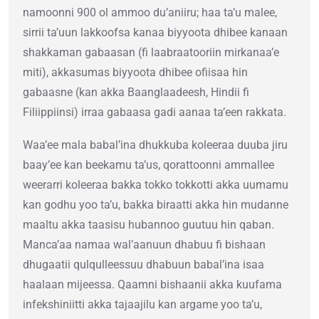
namoonni 900 ol ammoo du’aniiru; haa ta’u malee,
sirrii ta’uun lakkoofsa kanaa biyyoota dhibee kanaan
shakkaman gabaasan (fi laabraatooriin mirkanaa’e
miti), akkasumas biyyoota dhibee ofiisaa hin
gabaasne (kan akka Baanglaadeesh, Hindii fi
Filiippiinsi) irraa gabaasa gadi aanaa ta’een rakkata.
Waa’ee mala babal’ina dhukkuba koleeraa duuba jiru
baay’ee kan beekamu ta’us, qorattoonni ammallee
weerarri koleeraa bakka tokko tokkotti akka uumamu
kan godhu yoo ta’u, bakka biraatti akka hin mudanne
maaltu akka taasisu hubannoo guutuu hin qaban.
Manca’aa namaa wal’aanuun dhabuu fi bishaan
dhugaatii qulqulleessuu dhabuun babal’ina isaa
haalaan mijeessa. Qaamni bishaanii akka kuufama
infekshiniitti akka tajaajilu kan argame yoo ta’u,