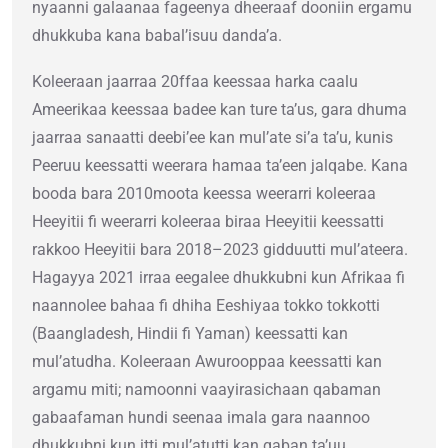
nyaanni galaanaa fageenya dheeraaf dooniin ergamu
dhukkuba kana babal’isuu danda’a.
Koleeraan jaarraa 20ffaa keessaa harka caalu
Ameerikaa keessaa badee kan ture taʼus, gara dhuma
jaarraa sanaatti deebiʼee kan mulʼate siʼa taʼu, kunis
Peeruu keessatti weerara hamaa taʼeen jalqabe. Kana
booda bara 2010moota keessa weerarri koleeraa
Heeyitii fi weerarri koleeraa biraa Heeyitii keessatti
rakkoo Heeyitii bara 2018–2023 gidduutti mul’ateera.
Hagayya 2021 irraa eegalee dhukkubni kun Afrikaa fi
naannolee bahaa fi dhiha Eeshiyaa tokko tokkotti
(Baangladesh, Hindii fi Yaman) keessatti kan
mul’atudha. Koleeraan Awurooppaa keessatti kan
argamu miti; namoonni vaayirasichaan qabaman
gabaafaman hundi seenaa imala gara naannoo
dhukkubni kun itti mul’atutti kan qaban ta’uu