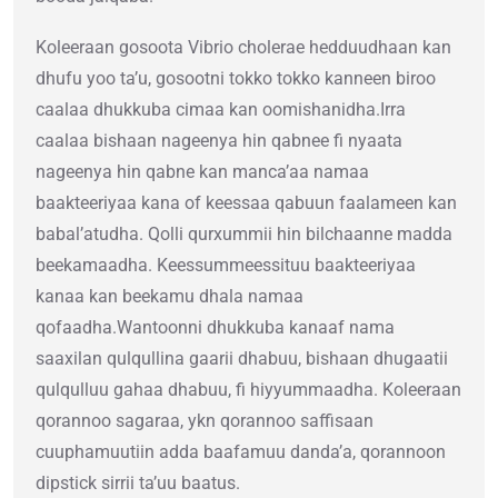
Koleeraan gosoota Vibrio cholerae hedduudhaan kan
dhufu yoo ta’u, gosootni tokko tokko kanneen biroo
caalaa dhukkuba cimaa kan oomishanidha.Irra
caalaa bishaan nageenya hin qabnee fi nyaata
nageenya hin qabne kan manca’aa namaa
baakteeriyaa kana of keessaa qabuun faalameen kan
babal’atudha. Qolli qurxummii hin bilchaanne madda
beekamaadha. Keessummeessituu baakteeriyaa
kanaa kan beekamu dhala namaa
qofaadha.Wantoonni dhukkuba kanaaf nama
saaxilan qulqullina gaarii dhabuu, bishaan dhugaatii
qulqulluu gahaa dhabuu, fi hiyyummaadha. Koleeraan
qorannoo sagaraa, ykn qorannoo saffisaan
cuuphamuutiin adda baafamuu danda’a, qorannoon
dipstick sirrii ta’uu baatus.