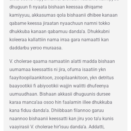
dhuguun fi nyaata bishaan keessaa dhiqame
kamiyyuu, akkasumas qola bishaanii dhibee kanaan
qabame keessa jiraatan nyaachuun namni tokko
dhukkuba kanaan qabamuu danda’a. Dhukkubni
koleeraa kallattiin nama irraa gara namaatti kan
daddarbu yeroo muraasa.
V. cholerae qaama namaatiin alatti madda bishaan
uumamaa keessattis ni jira, ofuma isaatiin ykn
faayitoopilaankitoon, zoopilaankitoon, ykn detritus
baayootikii fi abiyootikii wajjin walitti dhufeenya
uumuudhaan. Bishaan akkasii dhuguunis dursee
karaa manca’aa osoo hin faalamin illee dhukkuba
kana fiduu danda’a. Dhiibbaan filannoo garuu
naannoo bishaanii keessatti kan jiru yoo ta’u kunis
vaayirasii V. cholerae hir’isuu danda’a. Addatti,