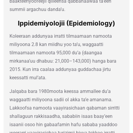
baakteeriyoofeejii qilleensa qabbanaawaa ta’een
summii argachuu danda’u.
Ippidemiyolojii (Epidemiology)
Koleeraan addunyaa irratti tilmaamaan namoota
miliyoona 2.8 kan miidhu yoo ta’u, waggaatti
tilmaamaan namoota 95,000 du’a (daangaa
mirkanaa’uu dhabuu: 21,000–143,000) hanga bara
2015. Kun irra caalaa addunyaa guddachaa jirtu
keessatti mul’ata.
Jalqaba bara 1980moota keessa ammallee du’a
waggaatti miliyoona sadii ol akka ta’e amanama.
Lakkoofsa namoota vaayirasichaan qabaman sirritti
shallaguun rakkisaadha, sababiin isaas baay’een
isaanii osoo hin gabaafamin hafu sababa yaaddoo
weerarri vaayirasichaa turizimii biyya tokkoo irratti