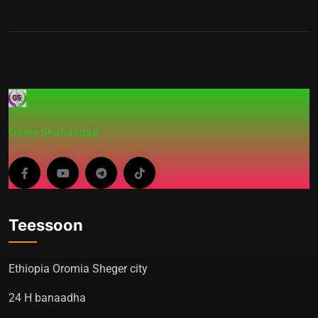
Garee-Shahaadaa
Teessoon
Ethiopia Oromia Sheger city
24 H banaadha