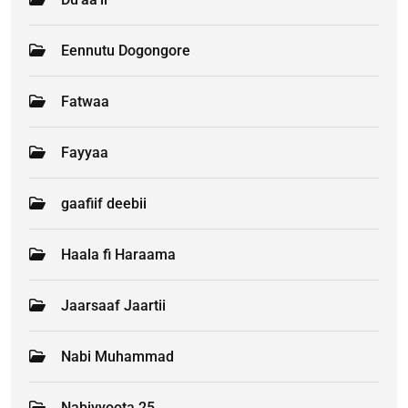
Eennutu Dogongore
Fatwaa
Fayyaa
gaafiif deebii
Haala fi Haraama
Jaarsaaf Jaartii
Nabi Muhammad
Nabiyyoota 25