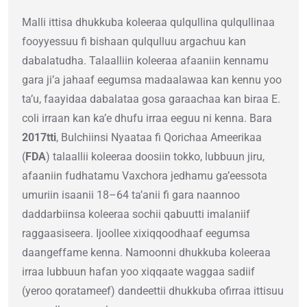
Malli ittisa dhukkuba koleeraa qulqullina qulqullinaa
fooyyessuu fi bishaan qulqulluu argachuu kan
dabalatudha. Talaalliin koleeraa afaaniin kennamu
gara ji’a jahaaf eegumsa madaalawaa kan kennu yoo
ta’u, faayidaa dabalataa gosa garaachaa kan biraa E.
coli irraan kan ka’e dhufu irraa eeguu ni kenna. Bara
2017tti
, Bulchiinsi Nyaataa fi Qorichaa Ameerikaa
(
FDA
) talaallii koleeraa doosiin tokko, lubbuun jiru,
afaaniin fudhatamu Vaxchora jedhamu ga’eessota
umuriin isaanii 18–64 ta’anii fi gara naannoo
daddarbiinsa koleeraa sochii qabuutti imalaniif
raggaasiseera. Ijoollee xixiqqoodhaaf eegumsa
daangeffame kenna. Namoonni dhukkuba koleeraa
irraa lubbuun hafan yoo xiqqaate waggaa sadiif
(yeroo qoratameef) dandeettii dhukkuba ofirraa ittisuu