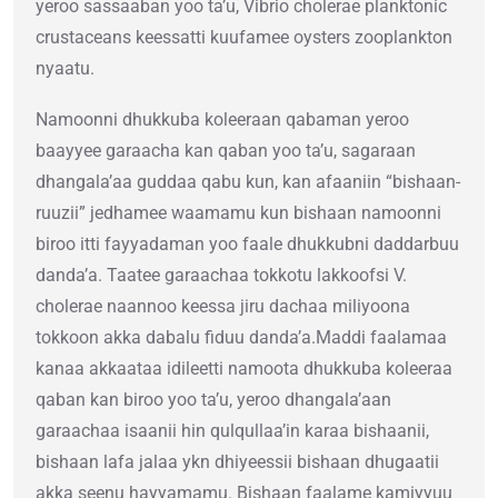
yeroo sassaaban yoo ta’u, Vibrio cholerae planktonic
crustaceans keessatti kuufamee oysters zooplankton
nyaatu.
Namoonni dhukkuba koleeraan qabaman yeroo
baayyee garaacha kan qaban yoo ta’u, sagaraan
dhangala’aa guddaa qabu kun, kan afaaniin “bishaan-
ruuzii” jedhamee waamamu kun bishaan namoonni
biroo itti fayyadaman yoo faale dhukkubni daddarbuu
danda’a. Taatee garaachaa tokkotu lakkoofsi V.
cholerae naannoo keessa jiru dachaa miliyoona
tokkoon akka dabalu fiduu danda’a.Maddi faalamaa
kanaa akkaataa idileetti namoota dhukkuba koleeraa
qaban kan biroo yoo ta’u, yeroo dhangala’aan
garaachaa isaanii hin qulqullaa’in karaa bishaanii,
bishaan lafa jalaa ykn dhiyeessii bishaan dhugaatii
akka seenu hayyamamu. Bishaan faalame kamiyyuu