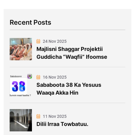
Recent Posts
24 Nov 2025
Majlisni Shaggar Projektii
Guddicha “Waqfii” Ifoomse
16 Nov 2025
Sababoota 38 Ka Yesuus
Waaqa Akka Hin
11 Nov 2025
Dilii Irraa Towbatuu.