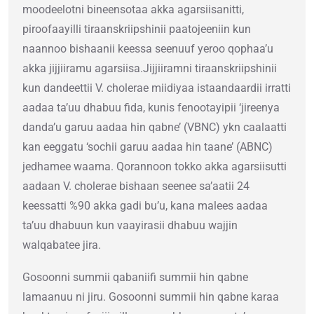
moodeelotni bineensotaa akka agarsiisanitti,
piroofaayilli tiraanskriipshinii paatojeeniin kun
naannoo bishaanii keessa seenuuf yeroo qophaa’u
akka jijjiiramu agarsiisa.Jijjiiramni tiraanskriipshinii
kun dandeettii V. cholerae miidiyaa istaandaardii irratti
aadaa ta’uu dhabuu fida, kunis fenootayipii ‘jireenya
danda’u garuu aadaa hin qabne’ (VBNC) ykn caalaatti
kan eeggatu ‘sochii garuu aadaa hin taane’ (ABNC)
jedhamee waama. Qorannoon tokko akka agarsiisutti
aadaan V. cholerae bishaan seenee sa’aatii 24
keessatti %90 akka gadi bu’u, kana malees aadaa
ta’uu dhabuun kun vaayirasii dhabuu wajjin
walqabatee jira.
Gosoonni summii qabaniifi summii hin qabne
lamaanuu ni jiru. Gosoonni summii hin qabne karaa