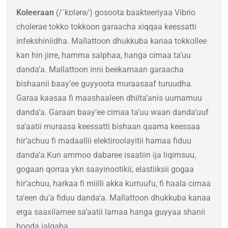
Koleeraan
(/ˈkɒlərə/) gosoota baakteeriyaa Vibrio
cholerae tokko tokkoon garaacha xiqqaa keessatti
infekshiniidha. Mallattoon dhukkuba kanaa tokkollee
kan hin jirre, hamma salphaa, hanga cimaa ta’uu
danda’a. Mallattoon inni beekamaan garaacha
bishaanii baay’ee guyyoota muraasaaf turuudha.
Garaa kaasaa fi maashaaleen dhiita’anis uumamuu
danda’a. Garaan baay’ee cimaa ta’uu waan danda’uuf
sa’aatii muraasa keessatti bishaan qaama keessaa
hir’achuu fi madaallii elektiroolayitii hamaa fiduu
danda’a.Kun ammoo dabaree isaatiin ija liqimsuu,
gogaan qorraa ykn saayinootikii, elastiiksii gogaa
hir’achuu, harkaa fi miilli akka kurruufu, fi haala cimaa
ta’een du’a fiduu danda’a. Mallattoon dhukkuba kanaa
erga saaxilamee sa’aatii lamaa hanga guyyaa shanii
booda jalqaba.