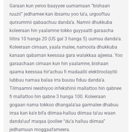
Garaan kun yeroo baayyee uumamaan “bishaan
ruuzii” jedhamee kan ibsamu yoo ta’u, urgooftuu
qurxummii qabaachuu danda’a. Namni dhukkuba
koleeraan hin yaalamne tokko guyyaatti garaacha
liitira 10 hanga 20 (US gal 3 hanga 5) uumuu danda’a.
Koleeraan cimaan, yaala malee, namoota dhukkuba
kanaan qabaman keessaa gara walakkaa ajjeesa. Yoo
garaachaan cimaan kun hin yaalamne, bishaan
qaama keessaa hir’achuu fi madaallii elektiroolayitii
lubbuu namaa balaa irra buusu fiduu danda’a.
Tilmaamni reeshiyoo infekshinii mallattoo hin qabnee
fi mallattoo hin qabne 3 hanga 100. Koleeraan
gogaan nama tokkoo dhangala’aa garmalee dhabuu
irraa kan ka’e bifa diimaa-halluu diimaa ta’uu waan
danda’uuf maqaa ijoollee “du’a halluu diimaa”
jedhamuun moggaafameera.