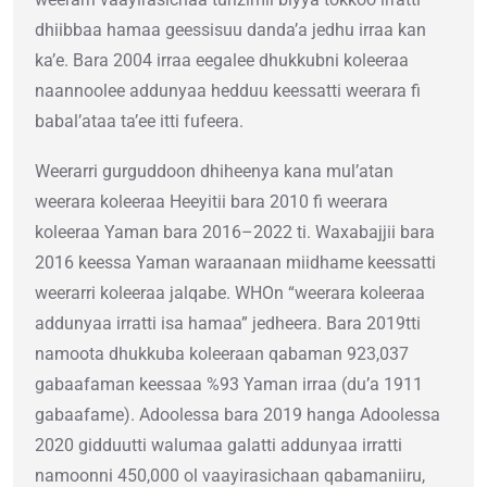
dhiibbaa hamaa geessisuu danda’a jedhu irraa kan
ka’e. Bara 2004 irraa eegalee dhukkubni koleeraa
naannoolee addunyaa hedduu keessatti weerara fi
babal’ataa ta’ee itti fufeera.
Weerarri gurguddoon dhiheenya kana mul’atan
weerara koleeraa Heeyitii bara 2010 fi weerara
koleeraa Yaman bara 2016–2022 ti. Waxabajjii bara
2016 keessa Yaman waraanaan miidhame keessatti
weerarri koleeraa jalqabe. WHOn “weerara koleeraa
addunyaa irratti isa hamaa” jedheera. Bara 2019tti
namoota dhukkuba koleeraan qabaman 923,037
gabaafaman keessaa %93 Yaman irraa (du’a 1911
gabaafame). Adoolessa bara 2019 hanga Adoolessa
2020 gidduutti walumaa galatti addunyaa irratti
namoonni 450,000 ol vaayirasichaan qabamaniiru,