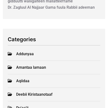
gidduutti waliigalteen mallatteeffame
Dr. Zagluul Al Najjaar Gama fuula Rabbii adeeman
Categories
Addunyaa
Amantaa lamaan
Aqiidaa
Deebii Kiristaanotaaf
Du'aa'ii