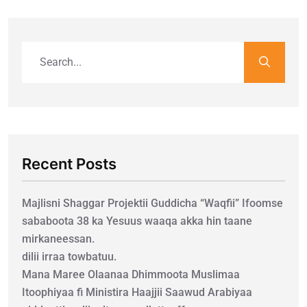
Recent Posts
Majlisni Shaggar Projektii Guddicha “Waqfii” Ifoomse
sababoota 38 ka Yesuus waaqa akka hin taane
mirkaneessan.
dilii irraa towbatuu.
Mana Maree Olaanaa Dhimmoota Muslimaa
Itoophiyaa fi Ministira Haajjii Saawud Arabiyaa