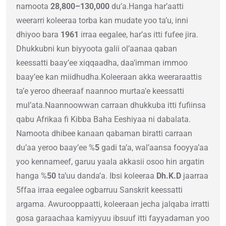
namoota
28,800–130,000
du’a.Hanga har’aatti
weerarri koleeraa torba kan mudate yoo ta’u, inni
dhiyoo bara
1961
irraa eegalee, har’as itti fufee jira.
Dhukkubni kun biyyoota galii ol’aanaa qaban
keessatti baay’ee xiqqaadha, daa’imman immoo
baay’ee kan miidhudha.Koleeraan akka weeraraattis
ta’e yeroo dheeraaf naannoo murtaa’e keessatti
mul’ata.Naannoowwan carraan dhukkuba itti fufiinsa
qabu Afrikaa fi Kibba Baha Eeshiyaa ni dabalata.
Namoota dhibee kanaan qabaman biratti carraan
du’aa yeroo baay’ee %
5
gadi ta’a, wal’aansa fooyya’aa
yoo kennameef, garuu yaala akkasii osoo hin argatin
hanga %
50
ta’uu danda’a. Ibsi koleeraa
Dh.K.D
jaarraa
5ffaa irraa eegalee ogbarruu Sanskrit keessatti
argama. Awurooppaatti, koleeraan jecha jalqaba irratti
gosa garaachaa kamiyyuu ibsuuf itti fayyadaman yoo