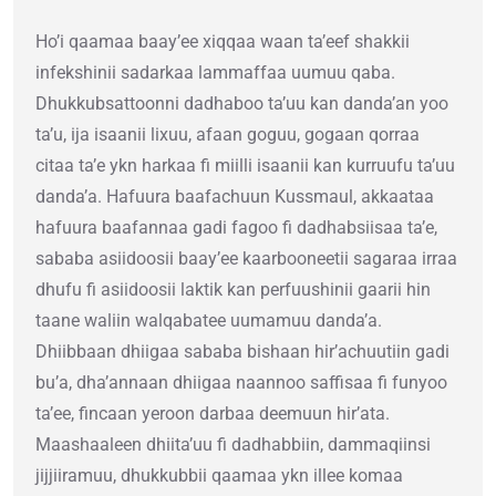
Ho’i qaamaa baay’ee xiqqaa waan ta’eef shakkii
infekshinii sadarkaa lammaffaa uumuu qaba.
Dhukkubsattoonni dadhaboo ta’uu kan danda’an yoo
ta’u, ija isaanii lixuu, afaan goguu, gogaan qorraa
citaa ta’e ykn harkaa fi miilli isaanii kan kurruufu ta’uu
danda’a. Hafuura baafachuun Kussmaul, akkaataa
hafuura baafannaa gadi fagoo fi dadhabsiisaa ta’e,
sababa asiidoosii baay’ee kaarbooneetii sagaraa irraa
dhufu fi asiidoosii laktik kan perfuushinii gaarii hin
taane waliin walqabatee uumamuu danda’a.
Dhiibbaan dhiigaa sababa bishaan hir’achuutiin gadi
bu’a, dha’annaan dhiigaa naannoo saffisaa fi funyoo
ta’ee, fincaan yeroon darbaa deemuun hir’ata.
Maashaaleen dhiita’uu fi dadhabbiin, dammaqiinsi
jijjiiramuu, dhukkubbii qaamaa ykn illee komaa