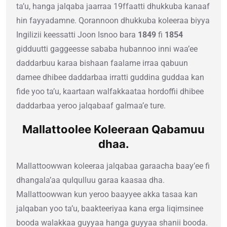
ta’u, hanga jalqaba jaarraa 19ffaatti dhukkuba kanaaf
hin fayyadamne. Qorannoon dhukkuba koleeraa biyya
Ingilizii keessatti Joon Isnoo bara
1849
fi
1854
gidduutti gaggeesse sababa hubannoo inni waa’ee
daddarbuu karaa bishaan faalame irraa qabuun
damee dhibee daddarbaa irratti guddina guddaa kan
fide yoo ta’u, kaartaan walfakkaataa hordoffii dhibee
daddarbaa yeroo jalqabaaf galmaa’e ture.
Mallattoolee Koleeraan Qabamuu
dhaa.
Mallattoowwan koleeraa jalqabaa garaacha baay’ee fi
dhangala’aa qulqulluu garaa kaasaa dha.
Mallattoowwan kun yeroo baayyee akka tasaa kan
jalqaban yoo ta’u, baakteeriyaa kana erga liqimsinee
booda walakkaa guyyaa hanga guyyaa shanii booda.