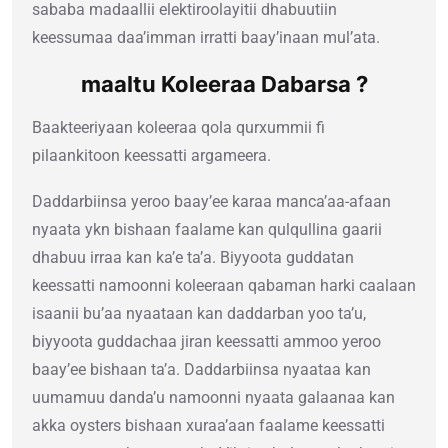
sababa madaallii elektiroolayitii dhabuutiin
keessumaa daa’imman irratti baay’inaan mul’ata.
maaltu Koleeraa Dabarsa ?
Baakteeriyaan koleeraa qola qurxummii fi
pilaankitoon keessatti argameera.
Daddarbiinsa yeroo baay’ee karaa manca’aa-afaan
nyaata ykn bishaan faalame kan qulqullina gaarii
dhabuu irraa kan ka’e ta’a. Biyyoota guddatan
keessatti namoonni koleeraan qabaman harki caalaan
isaanii bu’aa nyaataan kan daddarban yoo ta’u,
biyyoota guddachaa jiran keessatti ammoo yeroo
baay’ee bishaan ta’a. Daddarbiinsa nyaataa kan
uumamuu danda’u namoonni nyaata galaanaa kan
akka oysters bishaan xuraa’aan faalame keessatti