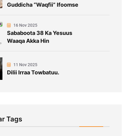
Guddicha “Waqfii” Ifoomse
16 Nov 2025
Sababoota 38 Ka Yesuus
Waaqa Akka Hin
11 Nov 2025
Dilii Irraa Towbatuu.
ar Tags