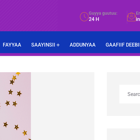
Guyya guutuu:
E
24 H
i
FAYYAA
SAAYINSII
ADDUNYAA
GAAFIIF DEEBI