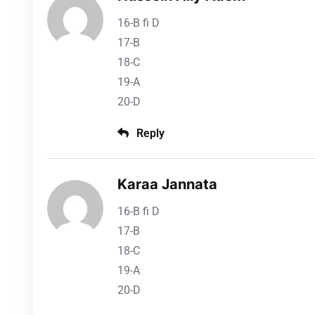
16-B fi D
17-B
18-C
19-A
20-D
Reply
Karaa Jannata
16-B fi D
17-B
18-C
19-A
20-D