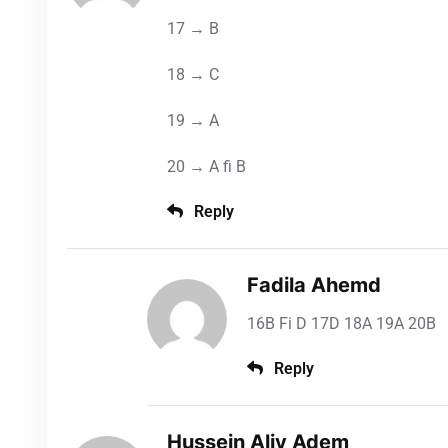
17 → B
18 → C
19 → A
20 → A fi B
Reply
Fadila Ahemd
16B Fi D 17D 18A 19A 20B
Reply
Hussein Aliy Adem