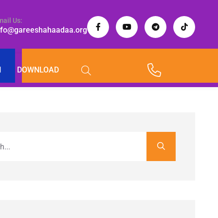
mail Us:
nfo@gareeshahaadaa.org
I
DOWNLOAD