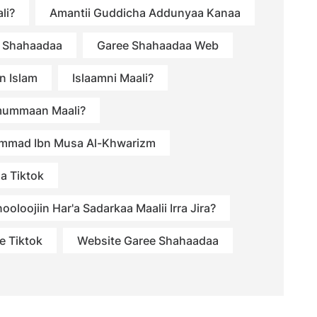
li?
Amantii Guddicha Addunyaa Kanaa
 Shahaadaa
Garee Shahaadaa Web
n Islam
Islaamni Maali?
mummaan Maali?
mmad Ibn Musa Al-Khwarizm
a Tiktok
ooloojiin Har'a Sadarkaa Maalii Irra Jira?
e Tiktok
Website Garee Shahaadaa