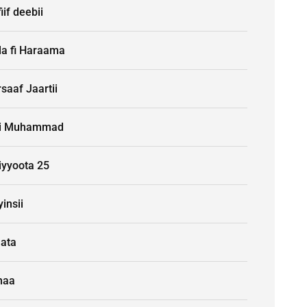
iif deebii
la fi Haraama
saaf Jaartii
i Muhammad
iyyoota 25
insii
aata
naa