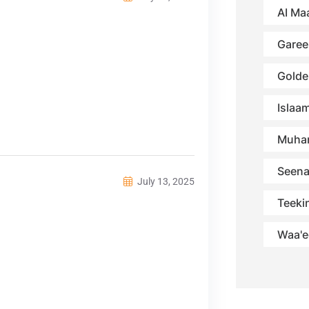
AI Maa
Garee
Golde
Islaa
Muha
Seena
July 13, 2025
Teekin
Waa'e