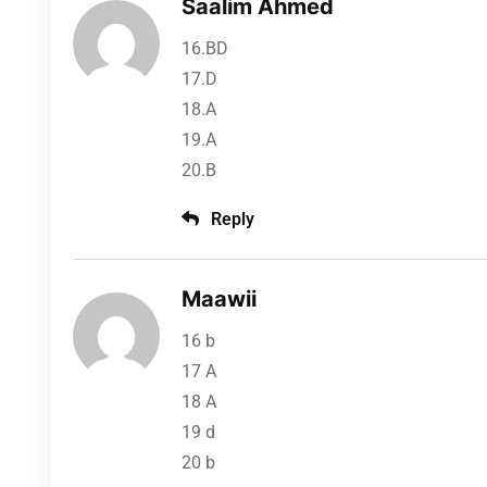
Saalim Ahmed
16.BD
17.D
18.A
19.A
20.B
Reply
Maawii
16 b
17 A
18 A
19 d
20 b