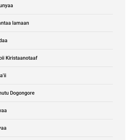
unyaa
ntaa lamaan
idaa
ii Kiristaanotaaf
a'ii
nutu Dogongore
waa
yaa