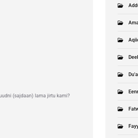
Add
Ama
Aqi
Deeb
Du'a
Een
juudni (sajdaan) lama jirtu kami?
Fat
Fay