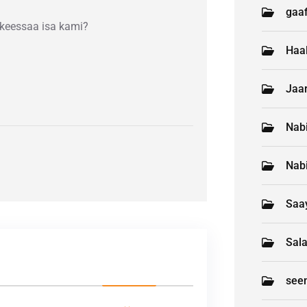
gaaf
 keessaa isa kami?
Haa
Jaar
Nab
Nab
Saay
Sal
see