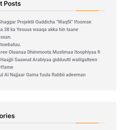
t Posts
 Shaggar Projektii Guddicha “Waqfii” Ifoomse
a 38 ka Yesuus waaqa akka hin taane
ssan.
a towbatuu.
ee Olaanaa Dhimmoota Muslimaa Itoophiyaa fi
 Haajjii Saawud Arabiyaa gidduutti waliigalteen
effame
uul Al Najjaar Gama fuula Rabbii adeeman
ories