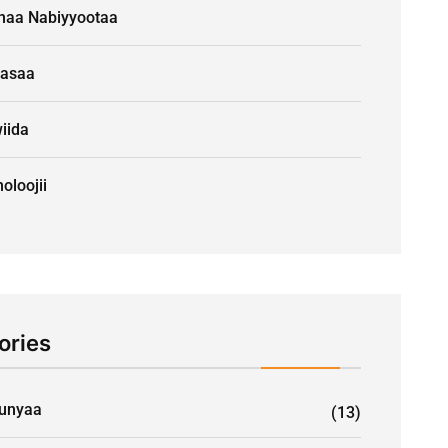
naa Nabiyyootaa
aasaa
iida
oloojii
ories
unyaa
(13)