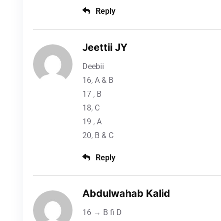
Reply
Jeettii JY
Deebii
16, A & B
17 , B
18, C
19 , A
20, B & C
Reply
Abdulwahab Kalid
16 → B fi D