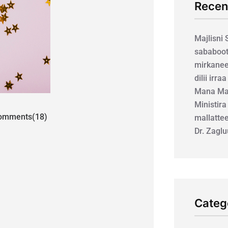
Recen
Majlisni
sababoot
mirkanee
dilii irra
Mana Mar
Ministira
mments(18)
mallatte
Dr. Zagl
Categ