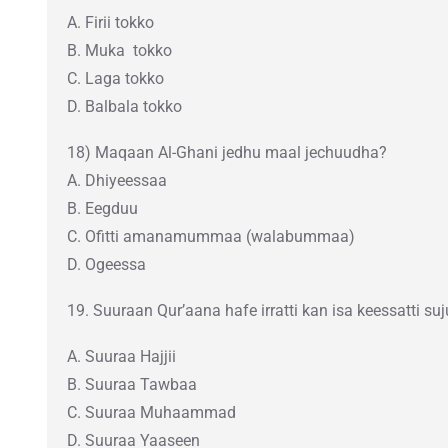
A. Firii tokko
B. Muka tokko
C. Laga tokko
D. Balbala tokko
18) Maqaan Al-Ghani jedhu maal jechuudha?
A. Dhiyeessaa
B. Eegduu
C. Ofitti amanamummaa (walabummaa)
D. Ogeessa
19. Suuraan Qur’aana hafe irratti kan isa keessatti su
A. Suuraa Hajjii
B. Suuraa Tawbaa
C. Suuraa Muhaammad
D. Suuraa Yaaseen