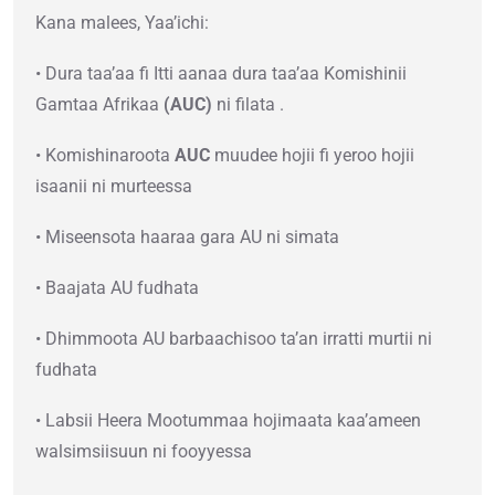
Kana malees, Yaa’ichi:
• Dura taa’aa fi Itti aanaa dura taa’aa Komishinii
Gamtaa Afrikaa
(AUC)
ni filata .
• Komishinaroota
AUC
muudee hojii fi yeroo hojii
isaanii ni murteessa
• Miseensota haaraa gara AU ni simata
• Baajata AU fudhata
• Dhimmoota AU barbaachisoo ta’an irratti murtii ni
fudhata
• Labsii Heera Mootummaa hojimaata kaa’ameen
walsimsiisuun ni fooyyessa