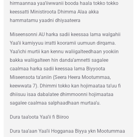
hirmaannaa yaa’iiwwanii booda haala tokko tokko
keessatti Ministiroota Dhimma Alaa akka
hammatamu yaadni dhiyaateera
Miseensonni AU harka sadii keessaa lama walgahii
Yaa’ii kamiyyuu irratti kooramii uumuun dirqama.
Yaa’ichi murtii kan kennu waliigalteedhaan yookiin
bakka waliigalteen hin danda’amnetti sagalee
caalmaa harka sadii keessaa lama Biyyoota
Miseensota ta’aniin (Seera Heera Mootummaa,
keewwata 7). Dhimmi tokko kan hojimaataa ta’uu fi
dhiisuu isaa dabalatee dhimmoonni hojimaataa
sagalee caalmaa salphaadhaan murtaa’u.
Dura taa’oota Yaa’ii fi Biiroo
Dura taa’aan Yaa’ii Hogganaa Biyya ykn Mootummaa