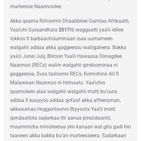
murteesse Naannoolee.
Akka qaama Riifoormii Dhaabbilee Gamtaa Afrikaatti,
Yaa’ichi Guraandhala
2017
tti waggaatti yaa’ii idilee
tokkoo fi barbaachisummaan isaa uumameen
walgahii addaa akka gaggeessu waliigaleera. Bakka
yaa’ii June/July, Biiroon Yaa’ii Hawaasa Diinagdee
Naannoo (RECs) waliin walgahii qindoominaa ni
gaggeessa, Dura taa’oonni RECs, Komishinii AU fi
Malawwan Naannoo ni hirmaatu. Yaa’ichis
qaamoleen alaa walgahii walgahii irratti bu’uura
addaa fi kaayyoo addaa qofaaf akka affeeraman,
akkasumas Hoggantoonni Biyyoota Yaa’ii irratti
qondaaltota sadarkaa itti aanaa pirezidaantii,
muummicha ministeeraa ykn kanaan wal gitu gadi hin
taaneen akka bakka bu’an murteesseera. Sadarkaan