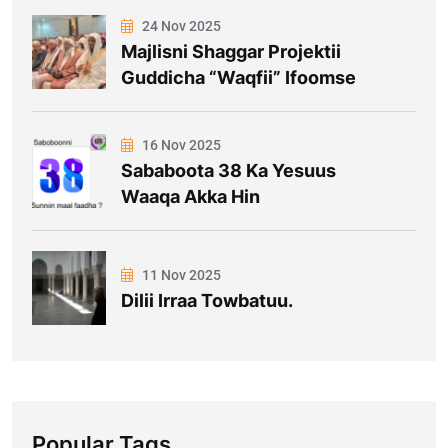
24 Nov 2025
Majlisni Shaggar Projektii
Guddicha “Waqfii” Ifoomse
16 Nov 2025
Sababoota 38 Ka Yesuus
Waaqa Akka Hin
11 Nov 2025
Dilii Irraa Towbatuu.
Popular Tags