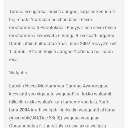
Tumaaleen ijaarsa, hojii fi aangoo, sagalee kennuu fi
hojimaata Yaa’ichaa bulchan labsii heera
mootummaa fi Pirootokoolii Fooyya’iinsa seera heera
mootummaa keewwata 6 hanga 9 keessatti argamu.
Dambii ittiin bulmaataa Yaa’ii bara
2007
fooyya’e kwt
1, dambii 4ffaan hojii fi aangoo Yaa’ichaa bal’inaan
ibsa.
Walgahii
Labsiin Heera Mootummaa Gamtaa Awurooppaa
keessatti yoo xiqqaate waggaatti al tokko walgahii
idileetiin akka walga’u kan tumame yoo ta’u, Yaa’ii
bara
2004
irratti walgahii idileetiin waggaatti al lama
(Assembly/AU/Dec.53(III)) waggaa waggaan
Guraandhalaa fi June/July keessa akka walga’u