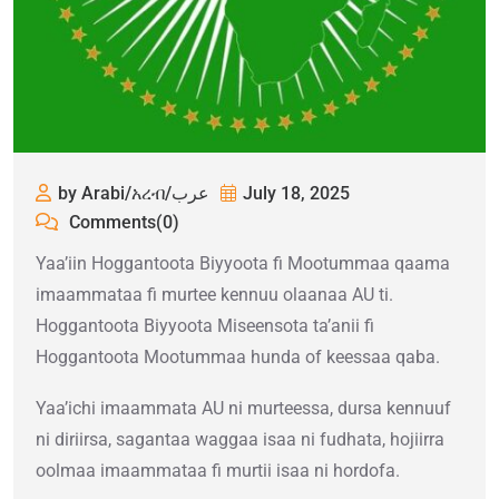
by Arabi/አረብ/عرب
July 18, 2025
Comments(0)
Yaa’iin Hoggantoota Biyyoota fi Mootummaa qaama
imaammataa fi murtee kennuu olaanaa AU ti.
Hoggantoota Biyyoota Miseensota ta’anii fi
Hoggantoota Mootummaa hunda of keessaa qaba.
Yaa’ichi imaammata AU ni murteessa, dursa kennuuf
ni diriirsa, sagantaa waggaa isaa ni fudhata, hojiirra
oolmaa imaammataa fi murtii isaa ni hordofa.