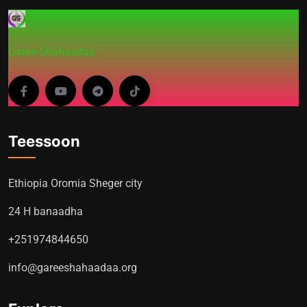
Garee-Shahaadaa
Teessoon
Ethiopia Oromia Sheger city
24 H banaadha
+251974844650
info@gareeshahaadaa.org