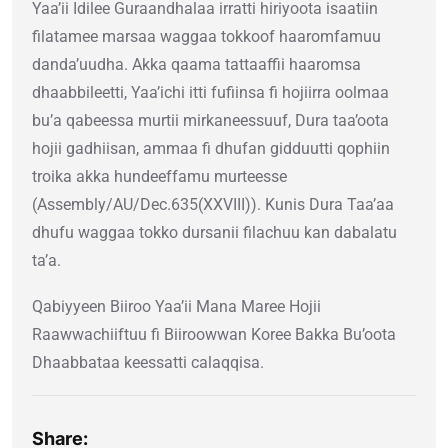
Yaa’ii Idilee Guraandhalaa irratti hiriyoota isaatiin
filatamee marsaa waggaa tokkoof haaromfamuu
danda’uudha. Akka qaama tattaaffii haaromsa
dhaabbileetti, Yaa’ichi itti fufiinsa fi hojiirra oolmaa
bu’a qabeessa murtii mirkaneessuuf, Dura taa’oota
hojii gadhiisan, ammaa fi dhufan gidduutti qophiin
troika akka hundeeffamu murteesse
(Assembly/AU/Dec.635(XXVIII)). Kunis Dura Taa’aa
dhufu waggaa tokko dursanii filachuu kan dabalatu
ta’a.
Qabiyyeen Biiroo Yaa’ii Mana Maree Hojii
Raawwachiiftuu fi Biiroowwan Koree Bakka Bu’oota
Dhaabbataa keessatti calaqqisa.
Share: