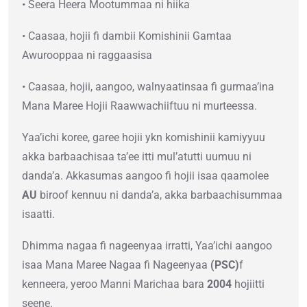
• Seera Heera Mootummaa ni hiika
• Caasaa, hojii fi dambii Komishinii Gamtaa
Awurooppaa ni raggaasisa
• Caasaa, hojii, aangoo, walnyaatinsaa fi gurmaa’ina
Mana Maree Hojii Raawwachiiftuu ni murteessa.
Yaa’ichi koree, garee hojii ykn komishinii kamiyyuu
akka barbaachisaa ta’ee itti mul’atutti uumuu ni
danda’a. Akkasumas aangoo fi hojii isaa qaamolee
AU
biroof kennuu ni danda’a, akka barbaachisummaa
isaatti.
Dhimma nagaa fi nageenyaa irratti, Yaa’ichi aangoo
isaa Mana Maree Nagaa fi Nageenyaa
(PSC)
f
kenneera, yeroo Manni Marichaa bara
2004
hojiitti
seene.