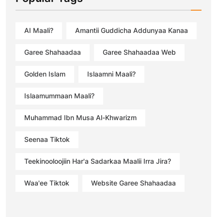
AI Maali?
Amantii Guddicha Addunyaa Kanaa
Garee Shahaadaa
Garee Shahaadaa Web
Golden Islam
Islaamni Maali?
Islaamummaan Maali?
Muhammad Ibn Musa Al-Khwarizm
Seenaa Tiktok
Teekinooloojiin Har'a Sadarkaa Maalii Irra Jira?
Waa'ee Tiktok
Website Garee Shahaadaa