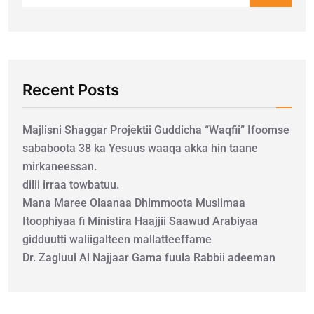
Recent Posts
Majlisni Shaggar Projektii Guddicha “Waqfii” Ifoomse
sababoota 38 ka Yesuus waaqa akka hin taane
mirkaneessan.
dilii irraa towbatuu.
Mana Maree Olaanaa Dhimmoota Muslimaa
Itoophiyaa fi Ministira Haajjii Saawud Arabiyaa
gidduutti waliigalteen mallatteeffame
Dr. Zagluul Al Najjaar Gama fuula Rabbii adeeman