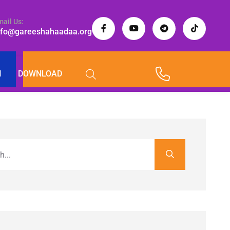
mail Us:
nfo@gareeshahaadaa.org
I
DOWNLOAD