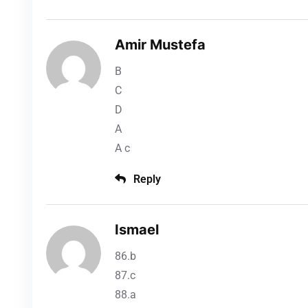
Amir Mustefa
B
C
D
A
A c
Reply
Ismael
86.b
87.c
88.a