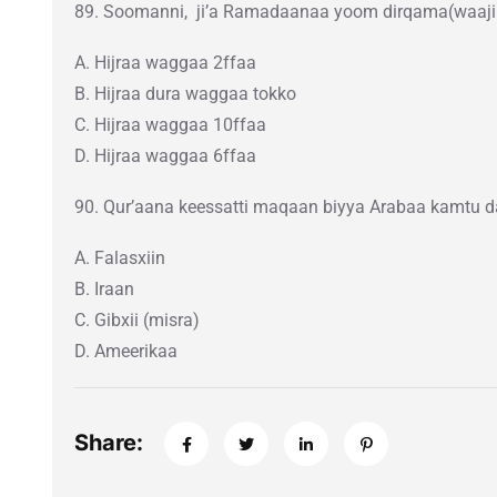
89. Soomanni, ji’a Ramadaanaa yoom dirqama(waajib
A. Hijraa waggaa 2ffaa
B. Hijraa dura waggaa tokko
C. Hijraa waggaa 10ffaa
D. Hijraa waggaa 6ffaa
90. Qur’aana keessatti maqaan biyya Arabaa kamtu
A. Falasxiin
B. Iraan
C. Gibxii (misra)
D. Ameerikaa
Share: