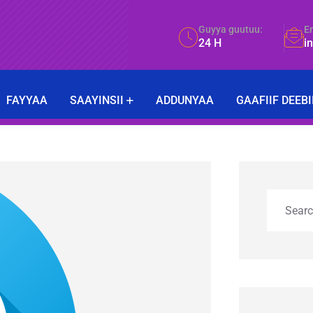
Guyya guutuu:
E
24 H
i
FAYYAA
SAAYINSII
ADDUNYAA
GAAFIIF DEEBI