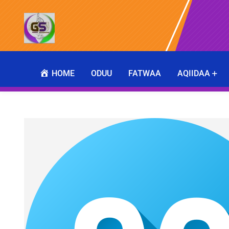
HOME
ODUU
FATWAA
AQIIDAA