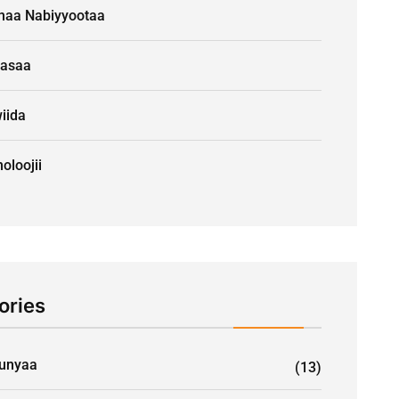
naa Nabiyyootaa
aasaa
iida
oloojii
ories
unyaa
(13)