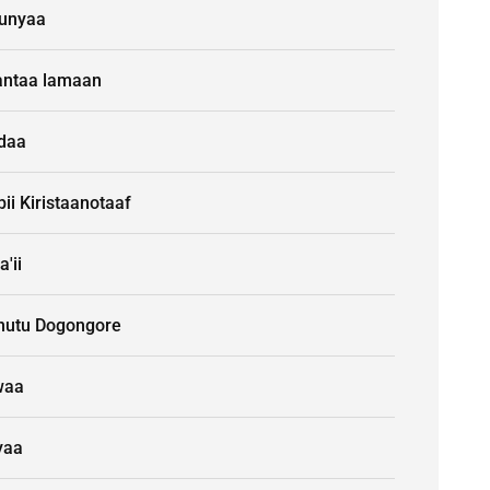
unyaa
ntaa lamaan
idaa
ii Kiristaanotaaf
a'ii
nutu Dogongore
waa
yaa