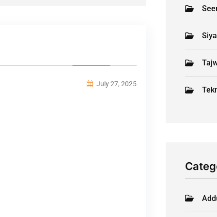
See
Siy
Tajw
July 27, 2025
Tekn
Categ
Add