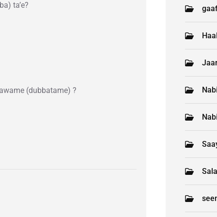
a) ta’e?
gaaf
Haa
Jaar
Nab
 dawame (dubbatame) ?
Nab
Saay
Sal
see