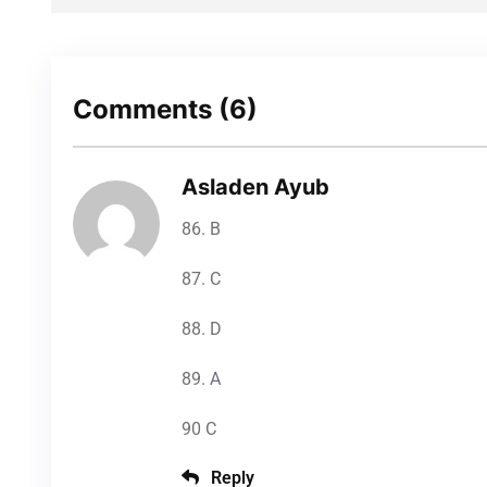
Comments
(6)
Asladen Ayub
86. B
87. C
88. D
89. A
90 C
Reply