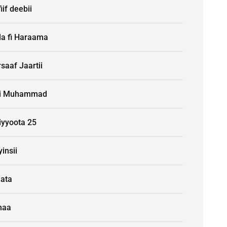
iif deebii
la fi Haraama
saaf Jaartii
i Muhammad
iyyoota 25
insii
aata
naa