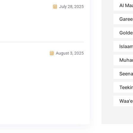
AI Maa
July 28, 2025
Garee
Golde
Islaa
August 3, 2025
Muha
Seena
Teekin
Waa'e