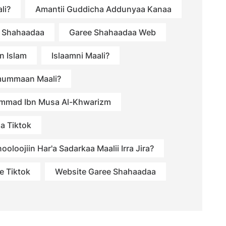
li?
Amantii Guddicha Addunyaa Kanaa
 Shahaadaa
Garee Shahaadaa Web
n Islam
Islaamni Maali?
mummaan Maali?
mmad Ibn Musa Al-Khwarizm
a Tiktok
ooloojiin Har'a Sadarkaa Maalii Irra Jira?
e Tiktok
Website Garee Shahaadaa