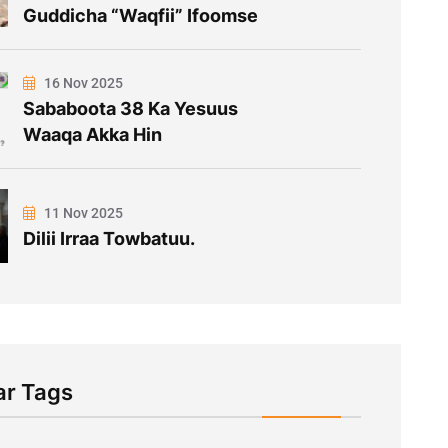
Guddicha “Waqfii” Ifoomse
16 Nov 2025
Sababoota 38 Ka Yesuus
Waaqa Akka Hin
11 Nov 2025
Dilii Irraa Towbatuu.
ar Tags