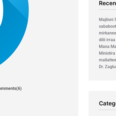
Recen
Majlisni
sababoot
mirkanee
dilii irra
Mana Mar
Ministira
mallatte
Dr. Zagl
mments(6)
Categ