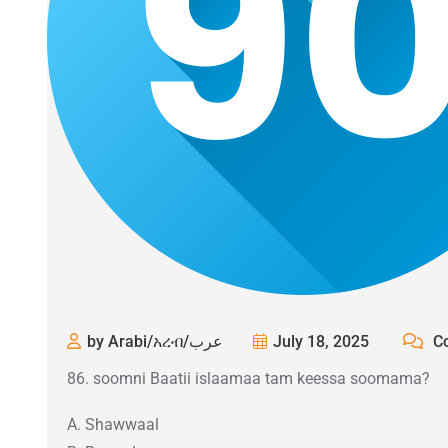
by Arabi/አረብ/عرب
July 18, 2025
Co
86. soomni Baatii islaamaa tam keessa soomama?
A. Shawwaal