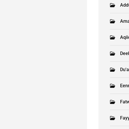
Add
Ama
Aqi
Deeb
Du'a
Een
Fat
Fay