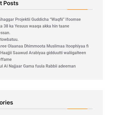
t Posts
 Shaggar Projektii Guddicha “Waqfii” Ifoomse
a 38 ka Yesuus waaqa akka hin taane
ssan.
a towbatuu.
ee Olaanaa Dhimmoota Muslimaa Itoophiyaa fi
 Haajjii Saawud Arabiyaa gidduutti waliigalteen
effame
uul Al Najjaar Gama fuula Rabbii adeeman
ories