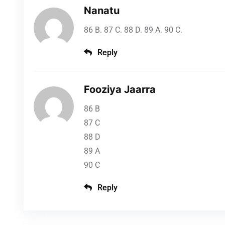
Nanatu
86 B. 87 C. 88 D. 89 A. 90 C.
Reply
Fooziya Jaarra
86 B
87 C
88 D
89 A
90 C
Reply