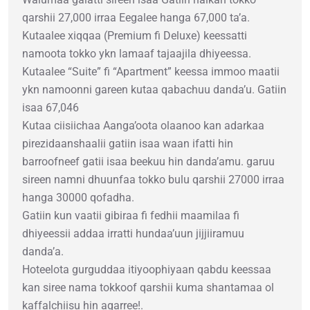
qarshii 27,000 irraa Eegalee hanga 67,000 ta’a.
Kutaalee xiqqaa (Premium fi Deluxe) keessatti
namoota tokko ykn lamaaf tajaajila dhiyeessa.
Kutaalee “Suite” fi “Apartment” keessa immoo maatii
ykn namoonni gareen kutaa qabachuu danda’u. Gatiin
isaa 67,046
Kutaa ciisiichaa Aanga’oota olaanoo kan adarkaa
pirezidaanshaalii gatiin isaa waan ifatti hin
barroofneef gatii isaa beekuu hin danda’amu. garuu
sireen namni dhuunfaa tokko bulu qarshii 27000 irraa
hanga 30000 qofadha.
Gatiin kun vaatii gibiraa fi fedhii maamilaa fi
dhiyeessii addaa irratti hundaa’uun jijjiiramuu
danda’a.
Hoteelota gurguddaa itiyoophiyaan qabdu keessaa
kan siree nama tokkoof qarshii kuma shantamaa ol
kaffalchiisu hin agarree!.