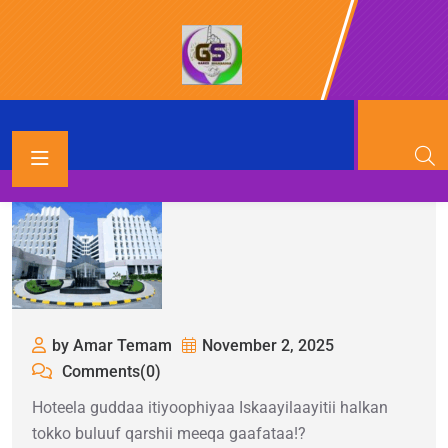
by Amar Temam
November 2, 2025
Comments(0)
Hoteela guddaa itiyoophiyaa Iskaayilaayitii halkan
tokko buluuf qarshii meeqa gaafataa!?