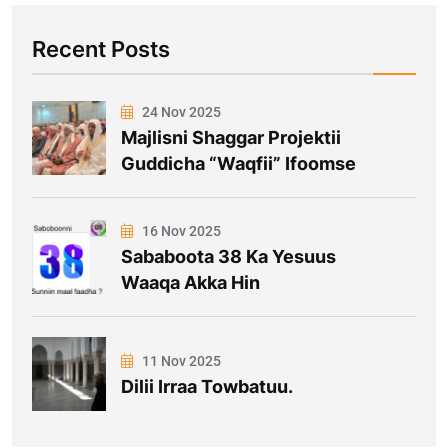
Recent Posts
24 Nov 2025
Majlisni Shaggar Projektii
Guddicha “Waqfii” Ifoomse
16 Nov 2025
Sababoota 38 Ka Yesuus
Waaqa Akka Hin
11 Nov 2025
Dilii Irraa Towbatuu.