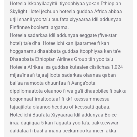
Hoteela Iskaayilaayitii Itiyoophiyaa yokan Ethiopian
Skylight Hotel jechuun hoteela guddaa Africa abbaa
urjii shanii yoo ta’u buufata xiyyaaraa idil addunyaa
Finfinnee booleetti argama.
Hoteela sadarkaa idil addunyaa eeggate (five-star
hotel) ta’e dha. Hoteelichi kan ijaaramee fi kan
hogganamu dhaabbata guddaa itoophiyaa kan ta’e
Dhaabbata Ethiopian Airlines Group tiin yoo ta’u
Hoteela Afrikaa isa guddaa kutaalee ciisiichaa 1,024
mijaa’inaafi tajaajiloota sadarkaa olaanaa qaban
bal’aa namoota dhuunfaa fi Aanga’oota,
dippilomaatota olaanoo fi walga’ii dhaabbilee fi bakka
boqonnaaf imaltootaaf fi kkf keessummeessu
tajaajilota olaanoo hedduu of keessatti qabaa.
Hoteelichi Buufata Xiyyaaraa Idil-addunyaa Bolee
irraa daqiiqaa 5 kan fagaatu yoo ta’u, bakkeewwan
daldalaa fi bashannana beekamoo kanneen akka