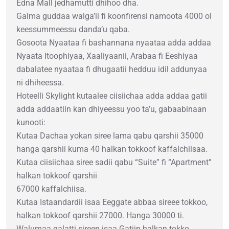
Edna Mall jedhamutti dhihoo dha.
Galma guddaa walga’ii fi koonfirensi namoota 4000 ol
keessummeessu danda’u qaba.
Gosoota Nyaataa fi bashannana nyaataa adda addaa
Nyaata Itoophiyaa, Xaaliyaanii, Arabaa fi Eeshiyaa
dabalatee nyaataa fi dhugaatii hedduu idil addunyaa
ni dhiheessa.
Hoteelli Skylight kutaalee ciisiichaa adda addaa gatii
adda addaatiin kan dhiyeessu yoo ta’u, gabaabinaan
kunooti:
Kutaa Dachaa yokan siree lama qabu qarshii 35000
hanga qarshii kuma 40 halkan tokkoof kaffalchiisaa.
Kutaa ciisiichaa siree sadii qabu “Suite” fi “Apartment”
halkan tokkoof qarshii
67000 kaffalchiisa.
Kutaa Istaandardii isaa Eeggate abbaa sireee tokkoo,
halkan tokkoof qarshii 27000. Hanga 30000 ti.
Walumaa galatti sireen isaa Gatiin halkan tokko