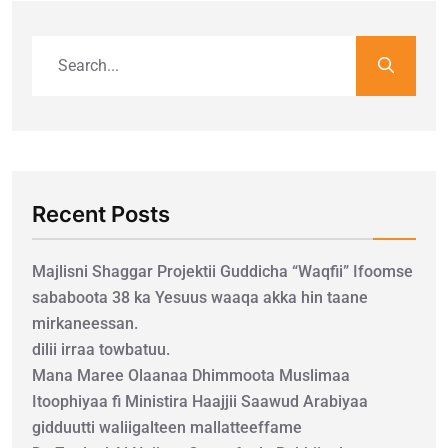
Recent Posts
Majlisni Shaggar Projektii Guddicha “Waqfii” Ifoomse
sababoota 38 ka Yesuus waaqa akka hin taane
mirkaneessan.
dilii irraa towbatuu.
Mana Maree Olaanaa Dhimmoota Muslimaa
Itoophiyaa fi Ministira Haajjii Saawud Arabiyaa
gidduutti waliigalteen mallatteeffame