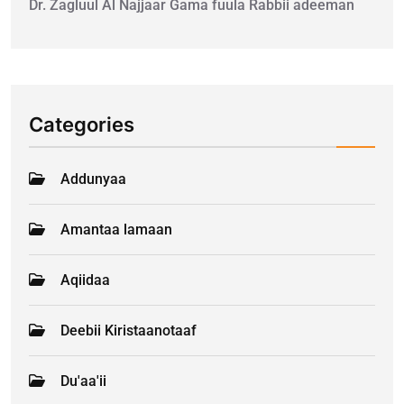
Dr. Zagluul Al Najjaar Gama fuula Rabbii adeeman
Categories
Addunyaa
Amantaa lamaan
Aqiidaa
Deebii Kiristaanotaaf
Du'aa'ii