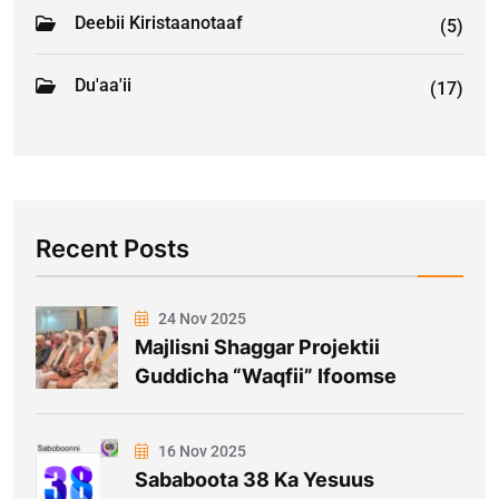
Deebii Kiristaanotaaf
(5)
Du'aa'ii
(17)
Recent Posts
24 Nov 2025
Majlisni Shaggar Projektii
Guddicha “Waqfii” Ifoomse
16 Nov 2025
Sababoota 38 Ka Yesuus