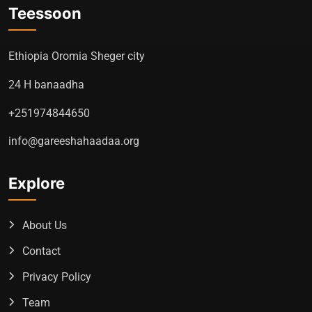
Teessoon
Ethiopia Oromia Sheger city
24 H banaadha
+251974844650
info@gareeshahaadaa.org
Explore
About Us
Contact
Privacy Policy
Team