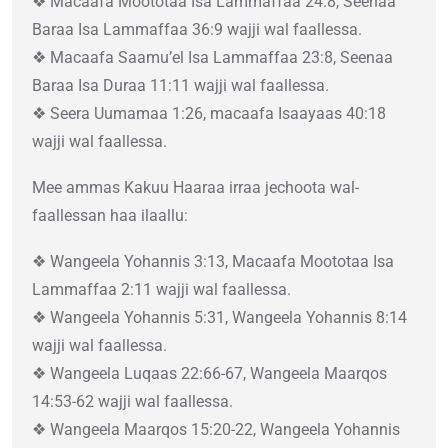
❖ Macaafa Moototaa Isa Lammaffaa 24:8, Seenaa
Baraa Isa Lammaffaa 36:9 wajji wal faallessa.
❖ Macaafa Saamu’el Isa Lammaffaa 23:8, Seenaa
Baraa Isa Duraa 11:11 wajji wal faallessa.
❖ Seera Uumamaa 1:26, macaafa Isaayaas 40:18
wajji wal faallessa.
Mee ammas Kakuu Haaraa irraa jechoota wal-
faallessan haa ilaallu:
❖ Wangeela Yohannis 3:13, Macaafa Moototaa Isa
Lammaffaa 2:11 wajji wal faallessa.
❖ Wangeela Yohannis 5:31, Wangeela Yohannis 8:14
wajji wal faallessa.
❖ Wangeela Luqaas 22:66-67, Wangeela Maarqos
14:53-62 wajji wal faallessa.
❖ Wangeela Maarqos 15:20-22, Wangeela Yohannis