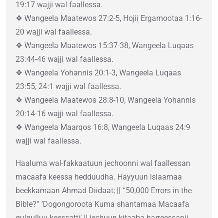
19:17 wajji wal faallessa.
❖ Wangeela Maatewos 27:2-5, Hojii Ergamootaa 1:16-
20 wajji wal faallessa.
❖ Wangeela Maatewos 15:37-38, Wangeela Luqaas
23:44-46 wajji wal faallessa.
❖ Wangeela Yohannis 20:1-3, Wangeela Luqaas
23:55, 24:1 wajji wal faallessa.
❖ Wangeela Maatewos 28:8-10, Wangeela Yohannis
20:14-16 wajji wal faallessa.
❖ Wangeela Maarqos 16:8, Wangeela Luqaas 24:9
wajji wal faallessa.
Haaluma wal-fakkaatuun jechoonni wal faallessan
macaafa keessa hedduudha. Hayyuun Islaamaa
beekkamaan Ahmad Diidaat; || “50,000 Errors in the
Bible?” ‘Dogongoroota Kuma shantamaa Macaafa
qulqulluu keessatti’ || jechuun kitaaba barreessanii