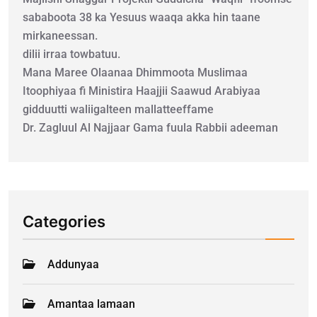
sababoota 38 ka Yesuus waaqa akka hin taane
mirkaneessan.
dilii irraa towbatuu.
Mana Maree Olaanaa Dhimmoota Muslimaa
Itoophiyaa fi Ministira Haajjii Saawud Arabiyaa
gidduutti waliigalteen mallatteeffame
Dr. Zagluul Al Najjaar Gama fuula Rabbii adeeman
Categories
Addunyaa
Amantaa lamaan