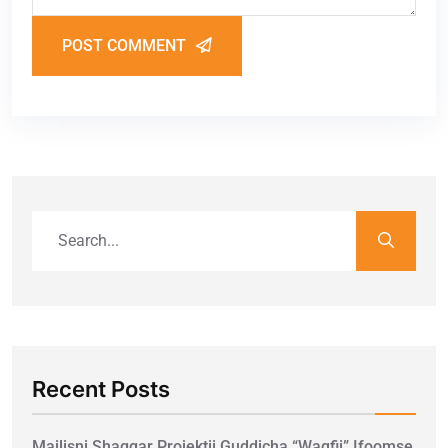
POST COMMENT
Recent Posts
Majlisni Shaggar Projektii Guddicha “Waqfii” Ifoomse