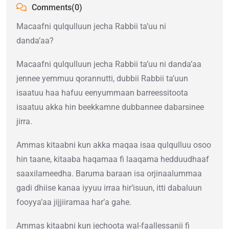
Comments(0)
Macaafni qulqulluun jecha Rabbii ta’uu ni
danda’aa?
Macaafni qulqulluun jecha Rabbii ta’uu ni danda’aa
jennee yemmuu qorannutti, dubbii Rabbii ta’uun
isaatuu haa hafuu eenyummaan barreessitoota
isaatuu akka hin beekkamne dubbannee dabarsinee
jirra.
Ammas kitaabni kun akka maqaa isaa qulqulluu osoo
hin taane, kitaaba haqamaa fi laaqama hedduudhaaf
saaxilameedha. Baruma baraan isa orjinaalummaa
gadi dhiise kanaa iyyuu irraa hir’isuun, itti dabaluun
fooyya’aa jijjiiramaa har’a gahe.
Ammas kitaabni kun jechoota wal-faallessanii fi